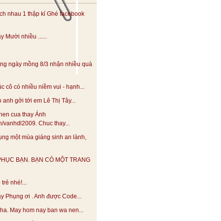
h nhau 1 thập kỉ Ghé facebook
 Mười nhiều ......
ng ngày mồng 8/3 nhận nhiều quà
 cô có nhiều niềm vui - hạnh...
anh gởi tới em Lê Thị Tây...
hen cua thay Ánh
.vn/vanhdl2009. Chuc thay...
ng một mùa giáng sinh an lành,
PHỤC BẠN. BẠN CÓ MỘT TRANG
trẻ nhé!...
y Phụng ơi . Anh được Code...
 nha. May hom nay ban wa nen...