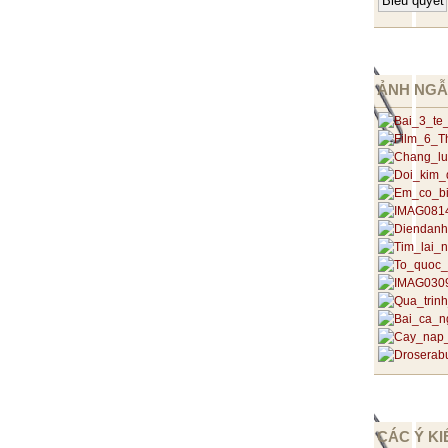
ẢNH NGẪ
CÁC Ý KI