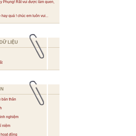
y Phụng! Rất vui được làm quen,
hay quá ! chúc em luôn vui...
DỮ LIỆU
ất
IN
u bản thân
ch
kinh nghiệm
ỉ niệm
 hoạt động