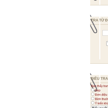
TRA TỪ Đ
ĐIỀU TRA
Bạn thấy tra
Đẹp
Đơn điệu
Bình thư
Ý kiến kh