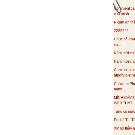
Comment các
của mình...
P cảm ơn thầy
2222222...
Chúc cô Phụ
và...
Năm mới chúc
Năm mới cho 
Cam on loi k
http://violet
Chúc em Phụ
hạnh...
MÌNH CẢM 
WEB THẬT...
Tặng cô giáo 
Em Lê Thị Tâ
Xin loi thầy