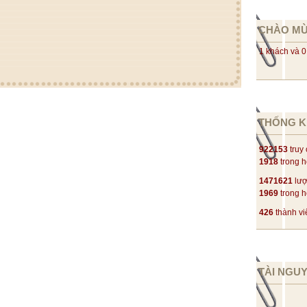
CHÀO M
1 khách và 0
THỐNG K
922153
truy
1918
trong 
1471621
lượ
1969
trong 
426
thành vi
TÀI NGU