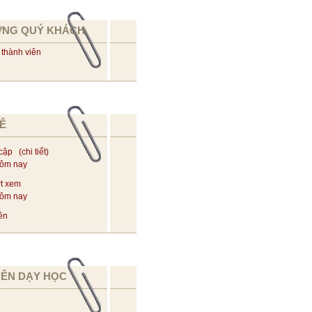
ỪNG QUÝ KHÁCH
 thành viên
Ê
 cập (
chi tiết
)
hôm nay
t xem
hôm nay
ên
YÊN DẠY HỌC