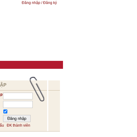
Đăng nhập / Đăng ký
HẬP
ập
hẩu
ĐK thành viên