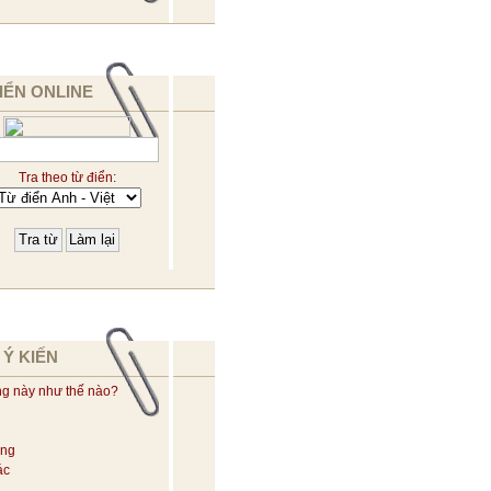
IỂN ONLINE
Tra theo từ điển:
 Ý KIẾN
ng này như thế nào?
ờng
ác