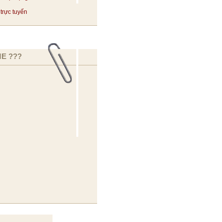
trực tuyến
E ???