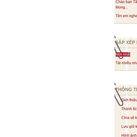
Chào bạn Tâ
Mong...
Tên em nghe 
SẮP XẾP 
Mới nhất
Tải nhiều nh
THÔNG T
Giới thiệ
Thành tí
Chia sẻ 
Lưu giữ k
Hình ảnh