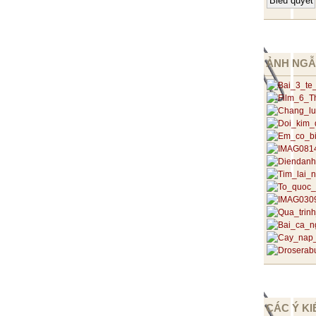
ẢNH NGẪ
CÁC Ý KI