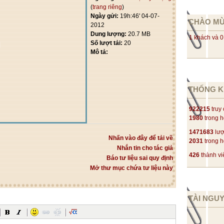
(
trang riêng
)
Ngày gửi:
19h:46' 04-07-
CHÀO M
2012
Dung lượng:
20.7 MB
1 khách và 0
Số lượt tải:
20
Mô tả:
THỐNG K
922215
truy
1980
trong 
1471683
lượ
Nhấn vào đây để tải về
2031
trong 
Nhắn tin cho tác giả
426
thành vi
Báo tư liệu sai quy định
Mở thư mục chứa tư liệu này
TÀI NGU