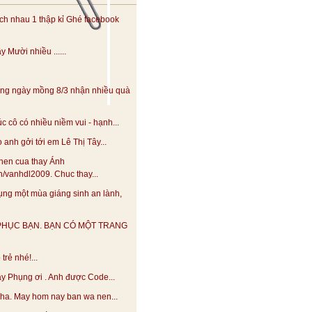
h nhau 1 thập kỉ Ghé facebook
 Mười nhiều ......
ng ngày mồng 8/3 nhận nhiều quà
 cô có nhiều niềm vui - hạnh...
anh gởi tới em Lê Thị Tây...
hen cua thay Ánh
.vn/vanhdl2009. Chuc thay...
ng một mùa giáng sinh an lành,
PHỤC BẠN. BẠN CÓ MỘT TRANG
trẻ nhé!...
y Phụng ơi . Anh được Code...
 nha. May hom nay ban wa nen...