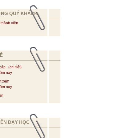
ỪNG QUÝ KHÁCH
 thành viên
Ê
 cập (
chi tiết
)
hôm nay
t xem
hôm nay
ên
YÊN DẠY HỌC