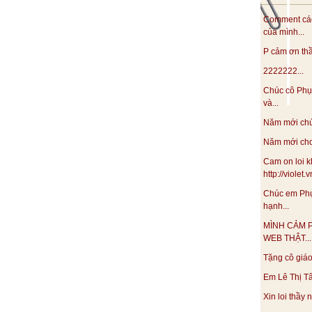
Comment các
của mình...
P cảm ơn thầy
2222222...
Chúc cô Phụ
và...
Năm mới chúc
Năm mới cho 
Cam on loi k
http://violet
Chúc em Phụ
hạnh...
MÌNH CẢM 
WEB THẬT...
Tặng cô giáo 
Em Lê Thị Tâ
Xin loi thầy