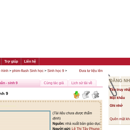
Trợ giúp
Liên hệ
h-hình
>
phim-flash Sinh học
>
Sinh học 9
>
Đưa tư liệu lên
ĐĂNG N
ân - sinh 9
Cùng tác giả
Lịch sử tải về
Tên truy nh
nh 9
Mật khẩu
Ghi nhớ
(
Tài liệu chưa được thẩm
định
)
Quên mật k
Nguồn:
nhà xuất bản giáo dục
Người gửi:
Lê Thị Tây Phụng