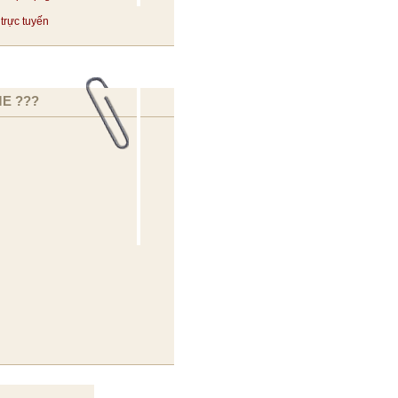
trực tuyến
E ???