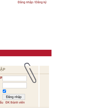
Đăng nhập / Đăng ký
HẬP
ập
hẩu
ĐK thành viên