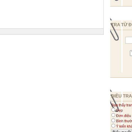
TRA TỪ Đ
ĐIỀU TRA
Bạn thấy tra
Đẹp
Đơn điệu
Bình thư
Ý kiến kh