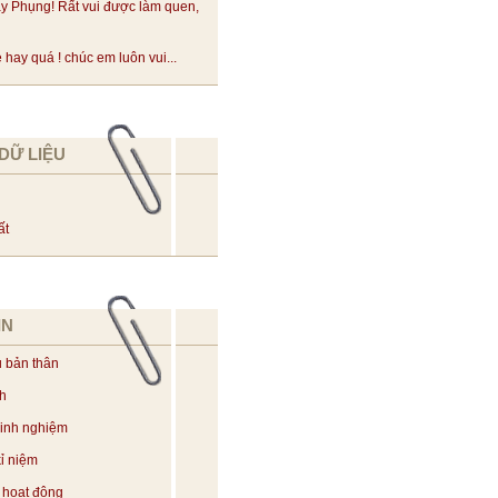
y Phụng! Rất vui được làm quen,
hay quá ! chúc em luôn vui...
DỮ LIỆU
ất
IN
u bản thân
ch
kinh nghiệm
ỉ niệm
 hoạt động