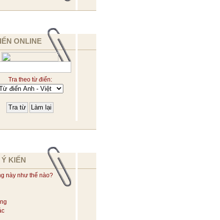
IỂN ONLINE
Tra theo từ điển:
 Ý KIẾN
ng này như thế nào?
ờng
ác