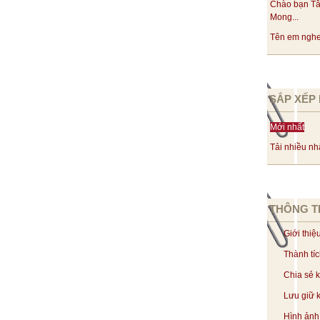
Chào bạn Tâ
Mong...
Tên em nghe 
SẮP XẾP 
Mới nhất
Tải nhiều nh
THÔNG T
Giới thiệ
Thành tí
Chia sẻ 
Lưu giữ k
Hình ảnh