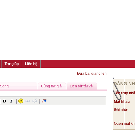
Trợ giúp
Liên hệ
Đưa bài giảng lên
ĐĂNG N
 Song
Cùng tác giả
Lịch sử tải về
Tên truy nh
Mật khẩu
Ghi nhớ
Quên mật k