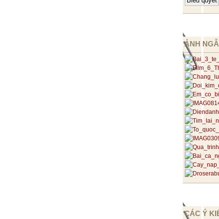
ẢNH NGẪ
CÁC Ý KI