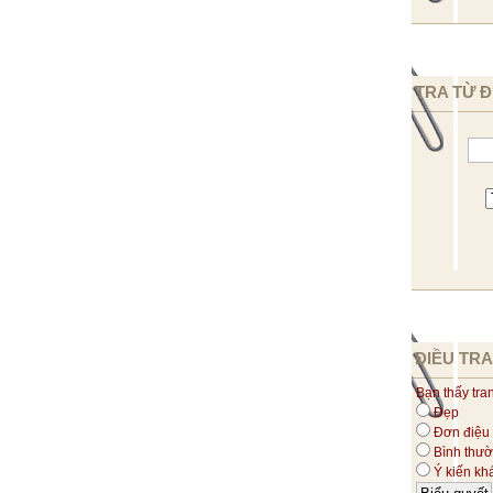
TRA TỪ Đ
ĐIỀU TRA
Bạn thấy tra
Đẹp
Đơn điệu
Bình thư
Ý kiến kh