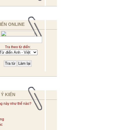
IỂN ONLINE
Tra theo từ điển:
 Ý KIẾN
ng này như thế nào?
ờng
ác