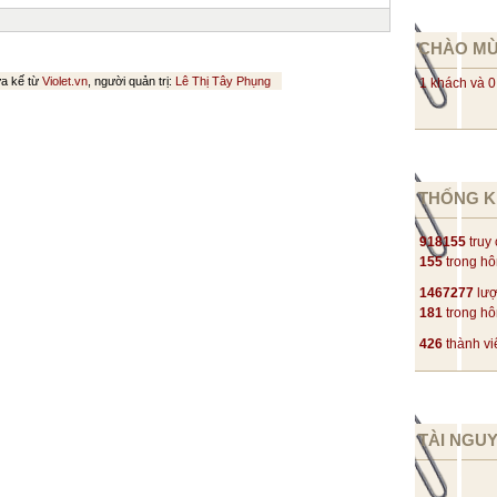
CHÀO M
ừa kế từ
Violet.vn
, người quản trị:
Lê Thị Tây Phụng
1 khách và 0
THỐNG K
918155
truy
155
trong h
1467277
lượ
181
trong h
426
thành vi
TÀI NGU