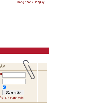
Đăng nhập / Đăng ký
HẬP
ập
hẩu
ĐK thành viên