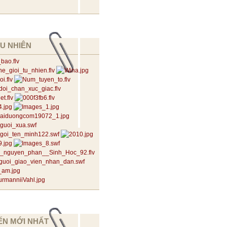
U NHIÊN
ẾN MỚI NHẤT