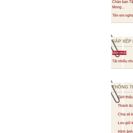
Chào bạn Tâ
Mong...
Tên em nghe 
SẮP XẾP 
Mới nhất
Tải nhiều nh
THÔNG T
Giới thiệ
Thành tí
Chia sẻ 
Lưu giữ k
Hình ảnh