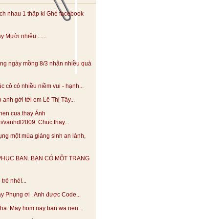
h nhau 1 thập kỉ Ghé facebook
 Mười nhiều ......
ng ngày mồng 8/3 nhận nhiều quà
 cô có nhiều niềm vui - hạnh...
anh gởi tới em Lê Thị Tây...
hen cua thay Ánh
.vn/vanhdl2009. Chuc thay...
ng một mùa giáng sinh an lành,
PHỤC BẠN. BẠN CÓ MỘT TRANG
trẻ nhé!...
y Phụng ơi . Anh được Code...
 nha. May hom nay ban wa nen...