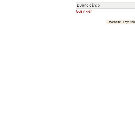
Đường dẫn
:
p
Gửi ý kiến
Website được th