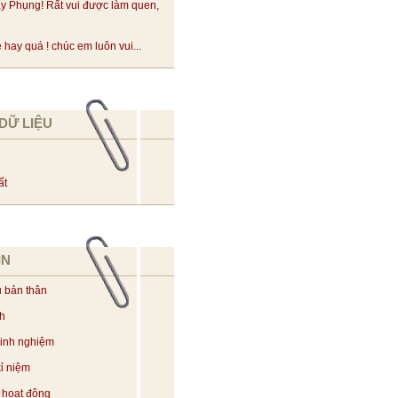
y Phụng! Rất vui được làm quen,
hay quá ! chúc em luôn vui...
DỮ LIỆU
ất
IN
u bản thân
ch
kinh nghiệm
ỉ niệm
 hoạt động