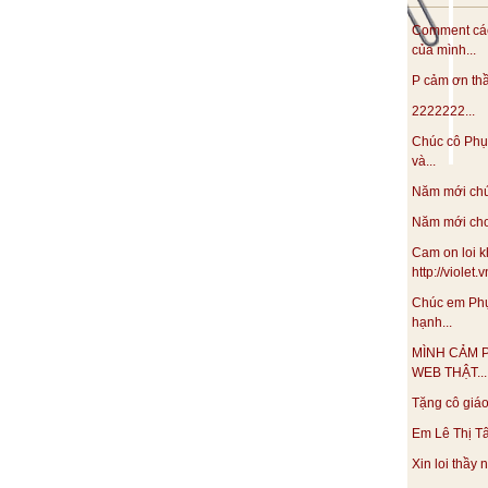
Comment các
của mình...
P cảm ơn thầy
2222222...
Chúc cô Phụ
và...
Năm mới chúc
Năm mới cho 
Cam on loi k
http://violet
Chúc em Phụ
hạnh...
MÌNH CẢM 
WEB THẬT...
Tặng cô giáo 
Em Lê Thị Tâ
Xin loi thầy