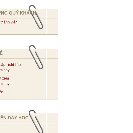
ỪNG QUÝ KHÁCH
 thành viên
Ê
 cập (
chi tiết
)
ôm nay
t xem
ôm nay
ên
YÊN DẠY HỌC