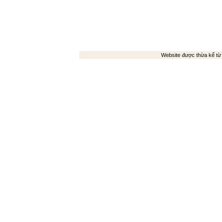
Chương VI. Trao đổi chất và năng lượng
05
-
01
01
Website được thừa kế t
01

Chương VII. Bài tiết
03
-
-
-
-

Chương VIII. Da
02
-
-
-