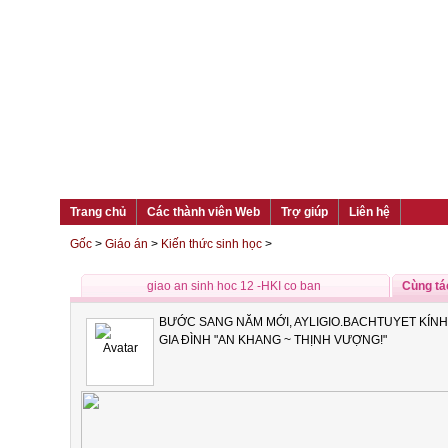
Trang chủ
Các thành viên Web
Trợ giúp
Liên hệ
Gốc
>
Giáo án
>
Kiến thức sinh học
>
giao an sinh hoc 12 -HKI co ban
Cùng tá
BƯỚC SANG NĂM MỚI, AYLIGIO.BACHTUYET KÍNH
GIA ĐÌNH "AN KHANG ~ THỊNH VƯỢNG!"