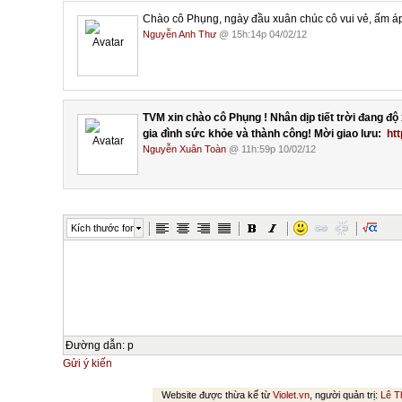
Chào cô Phụng, ngày đầu xuân chúc cô vui vẻ, ấm á
Nguyễn Anh Thư
@ 15h:14p 04/02/12
TVM xin chào cô Phụng ! Nhân dịp tiết trời đang độ 
gia đình sức khỏe và thành công! Mời giao lưu:
htt
Nguyễn Xuân Toàn
@ 11h:59p 10/02/12
Kích thước font
Đường dẫn
:
p
Gửi ý kiến
Website được thừa kế từ
Violet.vn
, người quản trị:
Lê T