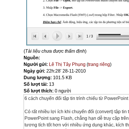
1
/
3
(
Tài liệu chưa được thẩm định
)
Nguồn:
Người gửi:
Lê Thị Tây Phụng
(
trang riêng
)
Ngày gửi:
22h:28' 28-11-2010
Dung lượng:
101.5 KB
Số lượt tải:
13
Số lượt thích:
0 người
6 cách chuyển đổi tập tin trình chiếu từ PowerPoin
Có rất nhiều lợi ích khi chuyển đổi (convert) tập ti
PowerPoint sang Flash, chẳng hạn dễ truy cập trê
tương tích tốt hơn với nhiều ứng dụng khác, kích th