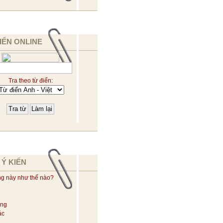
IỂN ONLINE
Tra theo từ điển:
 Ý KIẾN
ng này như thế nào?
ờng
ác