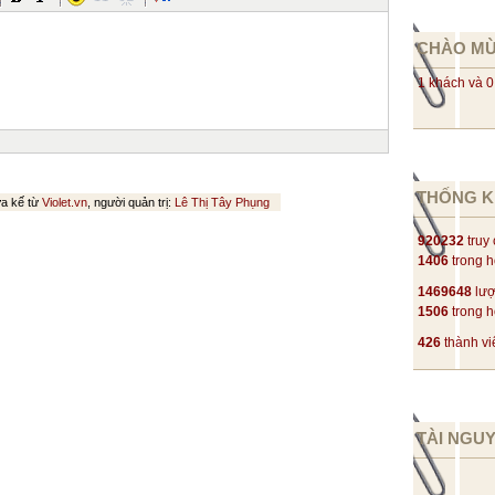
CHÀO M
1 khách và 0
THỐNG K
ừa kế từ
Violet.vn
, người quản trị:
Lê Thị Tây Phụng
920232
truy
1406
trong 
1469648
lượ
1506
trong 
426
thành vi
TÀI NGU