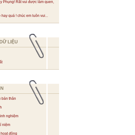
y Phụng! Rất vui được làm quen,
hay quá ! chúc em luôn vui...
DỮ LIỆU
ất
IN
u bản thân
ch
kinh nghiệm
ỉ niệm
 hoạt động