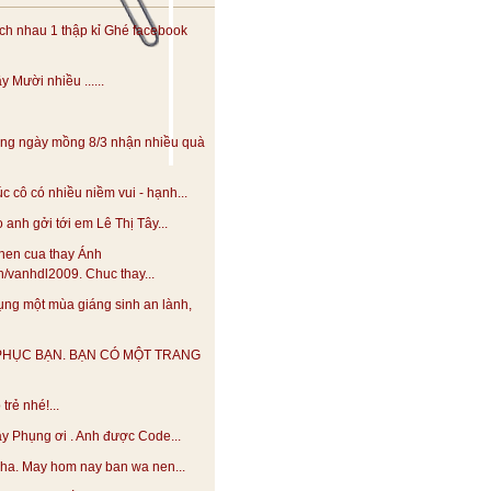
h nhau 1 thập kỉ Ghé facebook
 Mười nhiều ......
ng ngày mồng 8/3 nhận nhiều quà
 cô có nhiều niềm vui - hạnh...
anh gởi tới em Lê Thị Tây...
hen cua thay Ánh
.vn/vanhdl2009. Chuc thay...
ng một mùa giáng sinh an lành,
PHỤC BẠN. BẠN CÓ MỘT TRANG
trẻ nhé!...
y Phụng ơi . Anh được Code...
 nha. May hom nay ban wa nen...