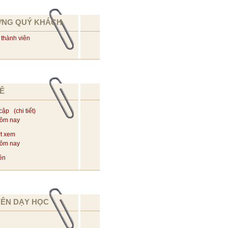
ỪNG QUÝ KHÁCH
 thành viên
Ê
 cập (
chi tiết
)
hôm nay
t xem
hôm nay
ên
YÊN DẠY HỌC