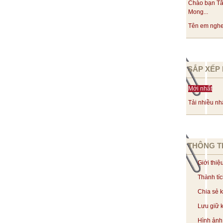
Chào bạn Tâ
Mong...
Tên em nghe 
SẮP XẾP 
Mới nhất
Tải nhiều nh
THÔNG T
Giới thiệ
Thành tí
Chia sẻ 
Lưu giữ k
Hình ảnh