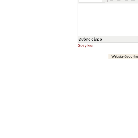
Đường dẫn
:
p
Gửi ý kiến
Website được th