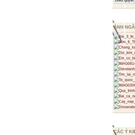
ẢNH NGẪ
CÁC Ý KI