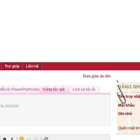
Trợ giúp
Liên hệ
Đưa giáo án lên
ĐĂNG N
chiếu từ PowerPoint sang Flash
Cùng tác giả
Lịch sử tải về
Tên truy nh
Mật khẩu
7p 12/12/10
Ghi nhớ
Quên mật k