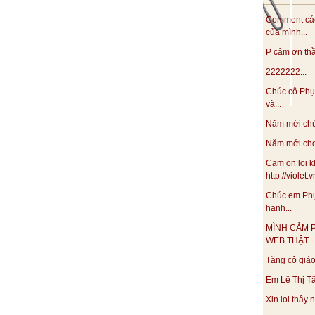
Comment các
của mình...
P cảm ơn thầy
2222222...
Chúc cô Phụ
và...
Năm mới chúc
Năm mới cho 
Cam on loi k
http://violet
Chúc em Phụ
hạnh...
MÌNH CẢM 
WEB THẬT...
Tặng cô giáo 
Em Lê Thị Tâ
Xin loi thầy