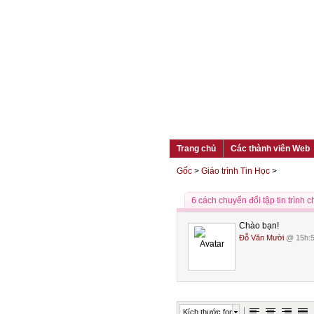
Trang chủ
Các thành viên Web
Gốc
>
Giáo trình Tin Học
>
6 cách chuyển đổi tập tin trình 
Chào bạn!
Đỗ Văn Mười
@ 15h:5
Kích thước font