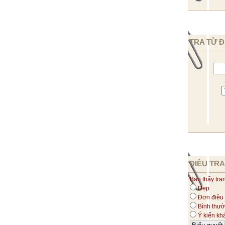
TRA TỪ Đ
ĐIỀU TRA
Bạn thấy tra
Đẹp
Đơn điệu
Bình thư
Ý kiến kh