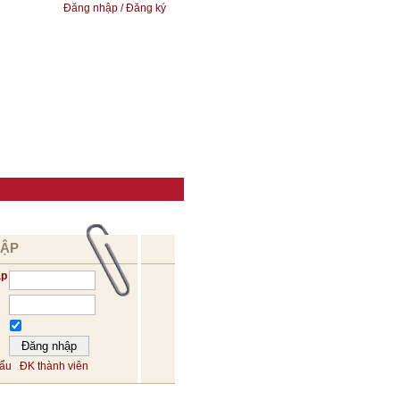
Đăng nhập / Đăng ký
HẬP
ập
hẩu
ĐK thành viên