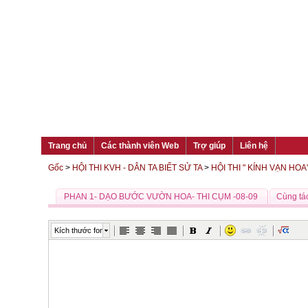
Trang chủ
Các thành viên Web
Trợ giúp
Liên hệ
Gốc
>
HỘI THI KVH - DÂN TA BIẾT SỬ TA
>
HỘI THI " KÍNH VẠN HOA
PHAN 1- DẠO BƯỚC VƯỜN HOA- THI CỤM -08-09
Cùng tác
Kích thước font