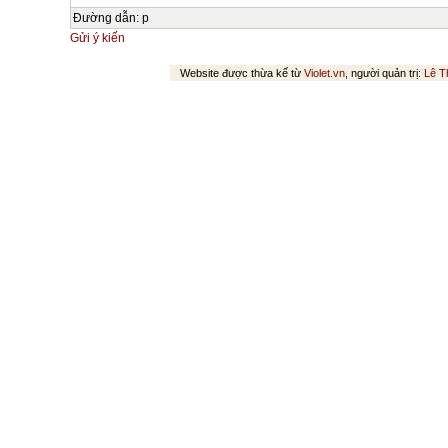
Đường dẫn
:
p
Gửi ý kiến
Website được thừa kế từ
Violet.vn
, người quản trị:
Lê T