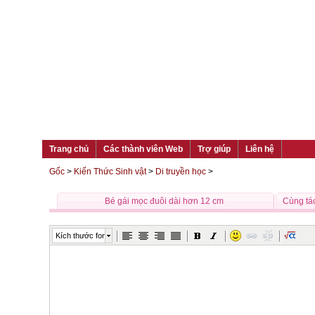
Trang chủ
Các thành viên Web
Trợ giúp
Liên hệ
Gốc
>
Kiến Thức Sinh vật
>
Di truyền học
>
Bé gái mọc đuôi dài hơn 12 cm
Cùng tác
Kích thước font