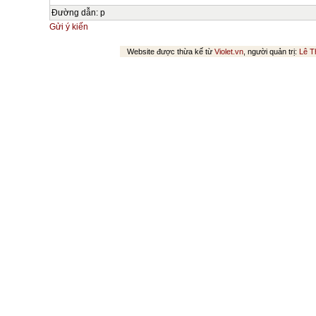
Đường dẫn
:
p
Gửi ý kiến
Website được thừa kế từ
Violet.vn
, người quản trị:
Lê T