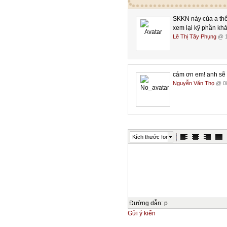
kênh hình ảnh; vậy, việc có thê
lựa chọn hơn trong quá trình ch
SKKN này của a thể 
nâng cao chất lượng của học sin
xem lại kỹ phần khả
người giáo viên. Tuy nhiên, việ
Lê Thị Tây Phụng
@ 1
dạy học môn hoá học nói riêng nh
Từ thực tế công tác giảng dạy, t
khảo các kì thi dạy giỏi cấp huyệ
học phải đảm bảo một số yêu cầu
cám ơn em! anh sẽ 
lại hiệu quả cao trong tiết dạy, c
Nguyễn Văn Thọ
@ 08
nên tôi chọn đề tài SKKN là
DẠY MỘT TIẾT HOÁ HỌC TRUN
II. THỰC TRẠNG TRƯỚC KHI TH
Thuận lợi:
- Bản thân là một giáo viên luôn
Kích thước font
vào dạy học, thường xuyên tham g
tỉnh.
- Hiện nay các cấp lãnh đạo từ
khuyến khích GV vận dụng CNTT 
- Ứng dụng CNTT trong dạy học
của nhà trường.
- Bước đầu nhà trường đã được đ
Đường dẫn
:
p
- Tỉ lệ giáo viên biết làm chủ 
Gửi ý kiến
được GV vận dụng vào dạy học n
- Hệ thống máy tính nhà trường đ