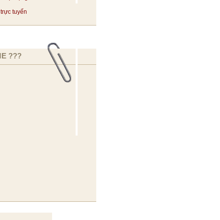
trực tuyến
E ???