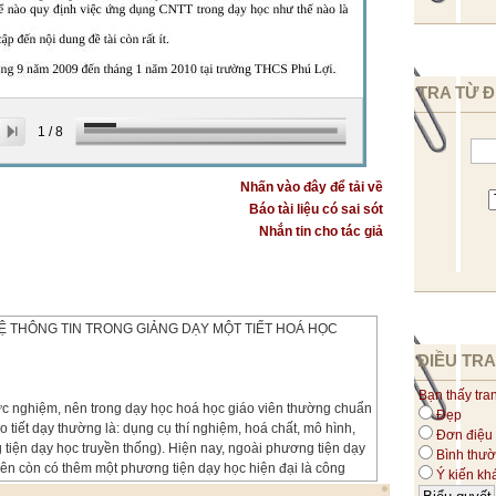
TRA TỪ Đ
1
/
8
Nhấn vào đây để tải về
Báo tài liệu có sai sót
Nhắn tin cho tác giả
 THÔNG TIN TRONG GIẢNG DẠY MỘT TIẾT HOÁ HỌC
ĐIỀU TRA
Bạn thấy tra
c nghiệm, nên trong dạy học hoá học giáo viên thường chuẩn
Đẹp
eo tiết dạy thường là: dụng cụ thí nghiệm, hoá chất, mô hình,
Đơn điệu
tiện dạy học truyền thống). Hiện nay, ngoài phương tiện dạy
Bình thư
viên còn có thêm một phương tiện dạy học hiện đại là công
Ý kiến kh
hiều thế mạnh trong việc truyền tải kênh chữ, kênh âm thanh,