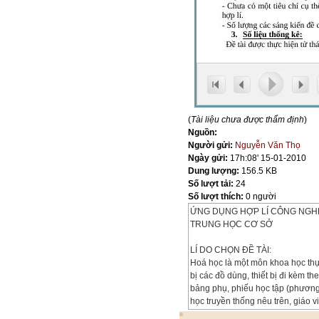
(
Tài liệu chưa được thẩm định
)
Nguồn:
Người gửi:
Nguyễn Văn Thọ
Ngày gửi:
17h:08' 15-01-2010
Dung lượng:
156.5 KB
Số lượt tải:
24
Số lượt thích:
0 người
ỨNG DỤNG HỢP LÍ CÔNG NGHỆ
TRUNG HỌC CƠ SỞ
LÍ DO CHỌN ĐỀ TÀI:
Hoá học là một môn khoa học thự
bị các đồ dùng, thiết bị đi kèm th
bảng phụ, phiếu học tập (phương 
học truyền thống nêu trên, giáo 
nghệ thông tin (CNTT). CNTT có n