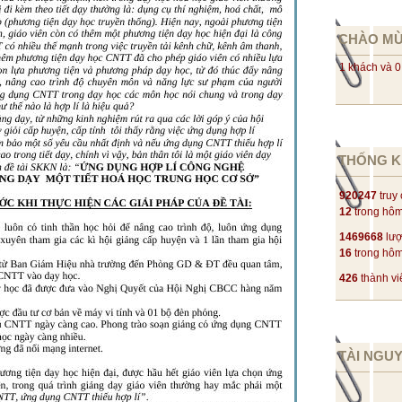
CHÀO M
1 khách và 0
THỐNG K
920247
truy
12
trong hô
1469668
lượ
16
trong hô
426
thành vi
TÀI NGU