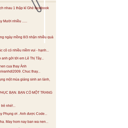
h nhau 1 thập kỉ Ghé facebook
 Mười nhiều ......
ng ngày mồng 8/3 nhận nhiều quà
 cô có nhiều niềm vui - hạnh...
anh gởi tới em Lê Thị Tây...
hen cua thay Ánh
.vn/vanhdl2009. Chuc thay...
ng một mùa giáng sinh an lành,
PHỤC BẠN. BẠN CÓ MỘT TRANG
trẻ nhé!...
y Phụng ơi . Anh được Code...
 nha. May hom nay ban wa nen...