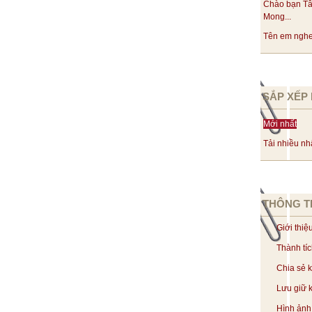
Chào bạn Tâ
Mong...
Tên em nghe 
SẮP XẾP 
Mới nhất
Tải nhiều nh
THÔNG T
Giới thiệ
Thành tí
Chia sẻ 
Lưu giữ k
Hình ảnh