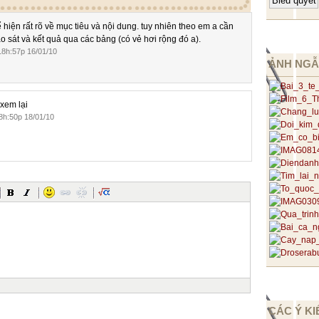
m phương tiện dạy học CNTT đã cho phép giáo viên có nhiều
ọn lựa phương tiện và phương pháp dạy học, từ đó thúc đẩy
hiện rất rõ về mục tiêu và nội dung. tuy nhiên theo em a cần
h, nâng cao trình độ chuyên môn và năng lực sư phạm của
o sát và kết quả qua các bảng (có vẻ hơi rộng đó a).
c ứng dụng CNTT trong dạy học các môn học nói chung và trong
8h:57p 16/01/10
ư thế nào là hợp lí là hiệu quả?
ẢNH NGẪ
ừ những kinh nghiệm rút ra qua các lời góp ý của hội đồng giám
n, cấp tỉnh tôi thấy rằng việc ứng dụng hợp lí CNTT trong dạy
 nhất định và nếu ứng dụng CNTT thiếu hợp lí thì không mang
xem lại
hính vì vậy, bản thân tôi là một giáo viên dạy học môn hoá học
h:50p 18/01/10
: “ỨNG DỤNG HỢP LÍ CÔNG NGHỆ THÔNG TIN TRONG GIẢNG
G HỌC CƠ SỞ”
ỰC HIỆN CÁC GIẢI PHÁP CỦA ĐỀ TÀI:
 có tinh thần học hỏi để nâng cao trình độ, luôn ứng dụng CNTT
ia các kì hội giảng cấp huyện và 1 lần tham gia hội giảng cấp
 Ban Giám Hiệu nhà trường đến Phòng GD & ĐT đều quan tâm,
vào dạy học.
 đã được đưa vào Nghị Quyết của Hội Nghị CBCC hàng năm
ầu tư cơ bản về máy vi tính và 01 bộ đèn phóng.
CNTT ngày càng cao. Phong trào soạn giảng có ứng dụng CNTT
gày càng nhiều.
CÁC Ý KI
ã nối mạng internet.