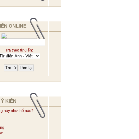
IỂN ONLINE
Tra theo từ điển:
 Ý KIẾN
ng này như thế nào?
ờng
ác