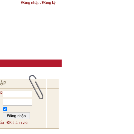
Đăng nhập / Đăng ký
HẬP
ập
hẩu
ĐK thành viên