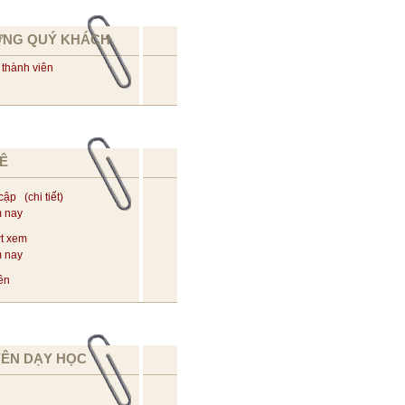
ỪNG QUÝ KHÁCH
 thành viên
Ê
 cập (
chi tiết
)
m nay
t xem
m nay
ên
YÊN DẠY HỌC