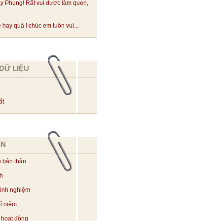
y Phụng! Rất vui được làm quen,
hay quá ! chúc em luôn vui...
DỮ LIỆU
ất
IN
u bản thân
ch
kinh nghiệm
ỉ niệm
 hoạt động