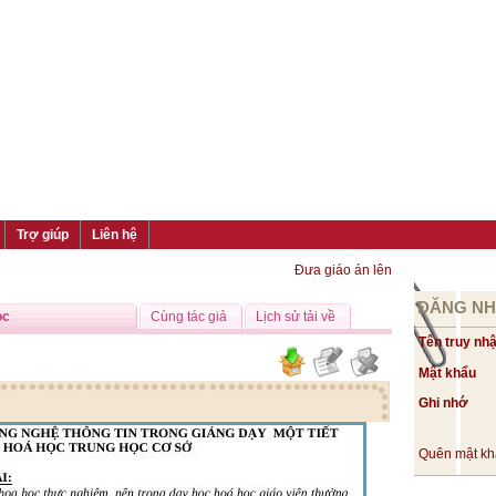
Trợ giúp
Liên hệ
Đưa giáo án lên
ĐĂNG N
ọc
Cùng tác giả
Lịch sử tải về
Tên truy nh
Mật khẩu
Ghi nhớ
Quên mật k