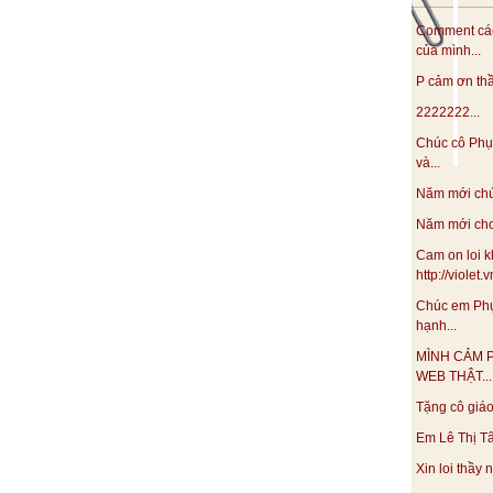
Comment các
iện dạy học hiện đại, được hầu hết giáo viên lựa chọn ứng
của mình...
ng quá trình giảng dạy giáo viên thường hay mắc phải một
ứng dụng CNTT thiếu hợp lí”.
P cảm ơn thầy
o quy định việc ứng dụng CNTT trong dạy học như thế nào là
2222222...
ến nội dung đề tài còn rất ít.
Chúc cô Phụ
và...
9 năm 2009 đến tháng 1 năm 2010 tại trường THCS Phú Lợi.
ạng việc ứng dụng CNTT trong dạy học hoá học trước khi thực
Năm mới chúc
 sau:
Năm mới cho 
Cam on loi k
đề ra
http://violet
Chúc em Phụ
hạnh...
MÌNH CẢM 
WEB THẬT...
Tặng cô giáo 
ượng học sinh môn hoá học trước khi thực hiện các giải pháp
Em Lê Thị Tâ
Xin loi thầy