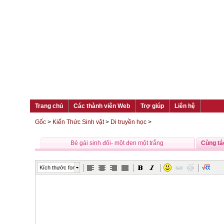
Trang chủ
Các thành viên Web
Trợ giúp
Liên hệ
Gốc
>
Kiến Thức Sinh vật
>
Di truyền học
>
Bé gái sinh đôi- một đen một trắng
Cùng tá
Kích thước font