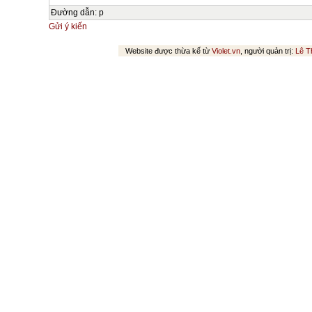
Đường dẫn
:
p
Gửi ý kiến
Website được thừa kế từ
Violet.vn
, người quản trị:
Lê T