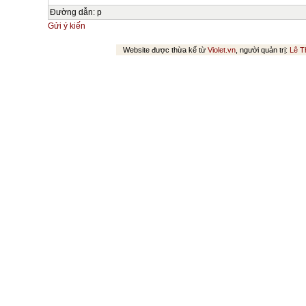
Đường dẫn
:
p
Gửi ý kiến
Website được thừa kế từ
Violet.vn
, người quản trị:
Lê T