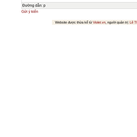
Đường dẫn
:
p
Gửi ý kiến
Website được thừa kế từ
Violet.vn
, người quản trị:
Lê T