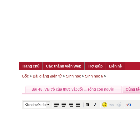
Trang chủ
Các thành viên Web
Trợ giúp
Liên hệ
Gốc
>
Bài giảng điện tử
>
Sinh học
>
Sinh học 6
>
Bài 48. Vai trò của thực vật đối ... sống con người
Cùng tá
Kích thước font