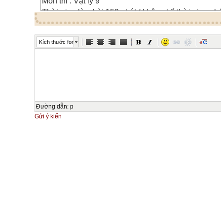
Môn thi : Vật lý 9
Thời gian làm bài 150 phút ( không kể thời gian phá
( Đề thi gồm 01 trang )
Kích thước font
Bài 1: ( 4 điểm )
Hai anh em An và Bình đi học từ nhà đến trường ,An
10km/h . Bình xuất phát sau An 12 phút với vận tốc
trường cùng lúc với An . Hỏi quãng đường từ nhà 
nhiêu km?thời gian Bình đến trường là bao nhiêu ?
Bài 2: ( 5 điểm )
Đường dẫn
:
p
Một cái bàn có khối lượng 50kg, chỉ có một chân ch
Gửi ý kiến
nhà .Biết diện tích bề mặt chân bàn tiếp xúc với s
tròn bán kính 40cm.
a ) Tính áp lực và áp suất của bàn tác dụng lên sàn
b ) Nếu đặt lên bàn một chồng sách nặng 10kg thì á
sàn bằng bao nhiêu ?
Bài 3: ( 5 điểm )
Một bình bằng Nhôm đựng nước có tổng khối lượng
Nhiệt lượng 86KJ nhiệt độ của bình tăng thêm 500
bình và thể tích nước trong bình .Biết Nhiệt dung 