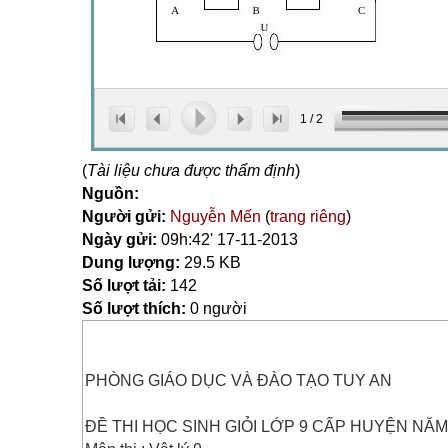
1
/
2
(
Tài liệu chưa được thẩm định
)
Nguồn:
Người gửi:
Nguyễn Mến
(
trang riêng
)
Ngày gửi:
09h:42' 17-11-2013
Dung lượng:
29.5 KB
Số lượt tải:
142
Số lượt thích:
0 người
PHÒNG GIÁO DỤC VÀ ĐÀO TẠO TUY AN
ĐỀ THI HỌC SINH GIỎI LỚP 9 CẤP HUYỆN NĂM 