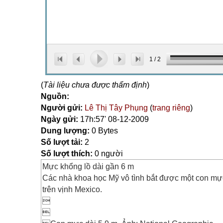
1
/
2
(
Tài liệu chưa được thẩm định
)
Nguồn:
Người gửi:
Lê Thị Tây Phụng
(
trang riêng
)
Ngày gửi:
17h:57' 08-12-2009
Dung lượng:
0 Bytes
Số lượt tải:
2
Số lượt thích:
0 người
Mực khổng lồ dài gần 6 m
Các nhà khoa học Mỹ vô tình bắt được một con mực
trên vịnh Mexico.

