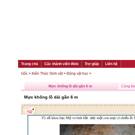
Trang chủ
Các thành viên Web
Trợ giúp
Liên hệ
Gốc
>
Kiến Thức Sinh vật
>
Động vật học
>
Mực khổng lồ dài gần 6 m
Cùng tác
Mực khổng lồ dài gần 6 m