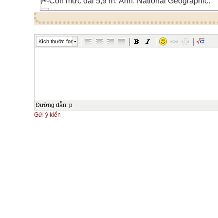
Con mực dài 5,9 m. Ảnh: National Geographic.

AP cho biết, vào năm 1954 người ta nhìn thấy x
lồ dạt vào vùng châu thổ Mississippi. Kể từ đó tới
Kích thước font
khổng lồ nào được phát hiện.
Giới chức Mỹ thông báo rằng con mực khổng lồ trê
lượng 46,7 kg. Nó mắc vào một lưới rà ở độ sâu 
biển bang Louisiana. Một tàu nghiên cứu đã thả ch
khoa học trên tàu làm việc cho Cục quản lý khoáng
Mỹ và Cục quản lý đại dương và khí quyển quốc gi
Đường dẫn
:
p
để nghiên cứu khẩu phần ăn của cá nhà táng.
Gửi ý kiến


Các nhà khoa học chụp ảnh cùng xác con mực kh

Con mực chết ngay sau khi được đưa lên mặt nư
được bảo quản và gửi tới Bảo tàng Lịch sử tự nhiê
Smithsonian. Nó có vai trò quan trọng bởi giới kho
được mực khổng lồ. Vì thế mà ngày nay con người bi
Mực khổng lồ (chiều dài thân có thể đạt tới 12 m) 