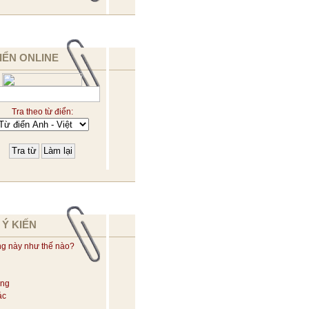
IỂN ONLINE
Tra theo từ điển:
 Ý KIẾN
ng này như thế nào?
ờng
ác