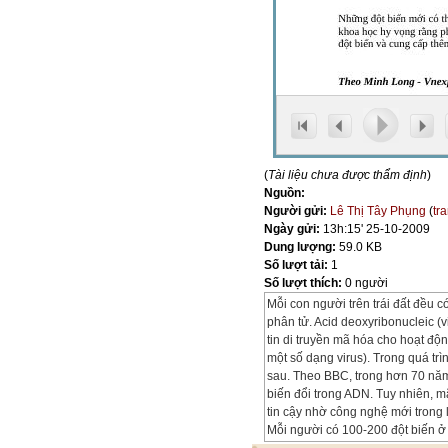
(
Tài liệu chưa được thẩm định
)
Nguồn:
Người gửi:
Lê Thị Tây Phụng
(
tr
Ngày gửi:
13h:15' 25-10-2009
Dung lượng:
59.0 KB
Số lượt tải:
1
Số lượt thích:
0 người
Mỗi con người trên trái đất đều có
phân tử. Acid deoxyribonucleic (
tin di truyền mã hóa cho hoạt độn
một số dạng virus). Trong quá tr
sau. Theo BBC, trong hơn 70 năm
biến đổi trong ADN. Tuy nhiên, m
tin cậy nhờ công nghệ mới trong l
Mỗi người có 100-200 đột biến ở