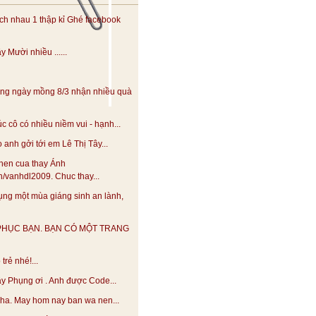
h nhau 1 thập kỉ Ghé facebook
 Mười nhiều ......
ng ngày mồng 8/3 nhận nhiều quà
 cô có nhiều niềm vui - hạnh...
anh gởi tới em Lê Thị Tây...
hen cua thay Ánh
.vn/vanhdl2009. Chuc thay...
ng một mùa giáng sinh an lành,
PHỤC BẠN. BẠN CÓ MỘT TRANG
trẻ nhé!...
y Phụng ơi . Anh được Code...
 nha. May hom nay ban wa nen...