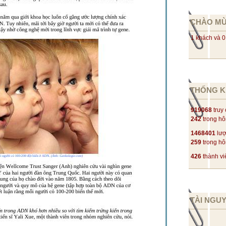
CHÀO M
1 khách và 0
THỐNG K
919068
truy
242
trong h
1468401
lượ
259
trong h
426
thành vi
TÀI NGU