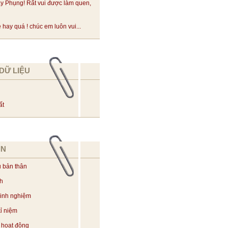
y Phụng! Rất vui được làm quen,
hay quá ! chúc em luôn vui...
DỮ LIỆU
ất
IN
u bản thân
ch
kinh nghiệm
ỉ niệm
 hoạt động