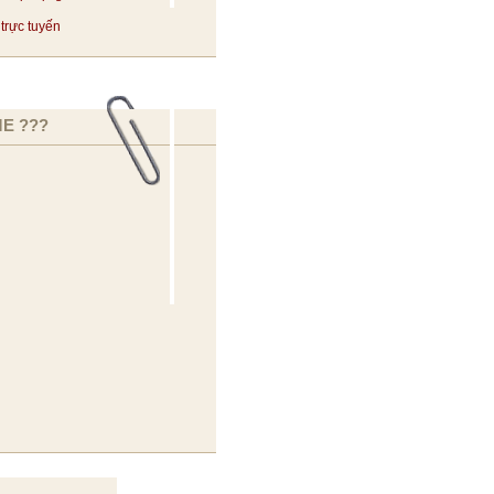
trực tuyến
E ???