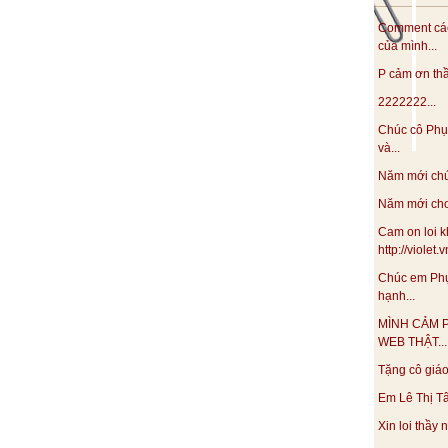
Comment các
của mình...
P cảm ơn thầy
2222222...
Chúc cô Phụ
và...
Năm mới chúc
Năm mới cho 
Cam on loi k
http://violet
Chúc em Phụ
hạnh...
MÌNH CẢM 
WEB THẬT...
Tặng cô giáo 
Em Lê Thị Tâ
Xin loi thầy