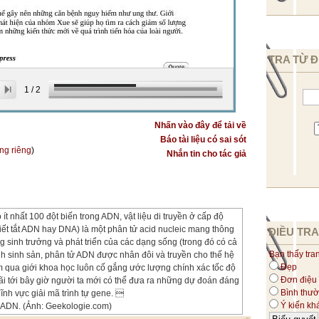
TRA TỪ Đ
1
/
2
Nhấn vào đây để tải về
Báo tài liệu có sai sót
ang riêng
)
Nhắn tin cho tác giả
 ít nhất 100 đột biến trong ADN, vật liệu di truyền ở cấp độ
viết tắt ADN hay DNA) là một phân tử acid nucleic mang thông
ĐIỀU TRA
g sinh trưởng và phát triển của các dạng sống (trong đó có cả
Bạn thấy tra
ình sinh sản, phân tử ADN được nhân đôi và truyền cho thế hệ
Đẹp
 qua giới khoa học luôn cố gắng ước lượng chính xác tốc độ
Đơn điệu
ãi tới bây giờ người ta mới có thể đưa ra những dự đoán đáng
Bình thư
ĩnh vực giải mã trình tự gene. 
Ý kiến kh
 ADN. (Ảnh: Geekologie.com)