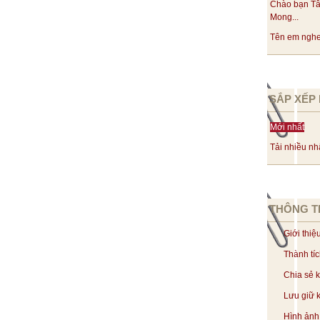
Chào bạn Tâ
Mong...
Tên em nghe 
SẮP XẾP 
Mới nhất
Tải nhiều nh
THÔNG T
Giới thiệ
Thành tí
Chia sẻ 
Lưu giữ k
Hình ảnh