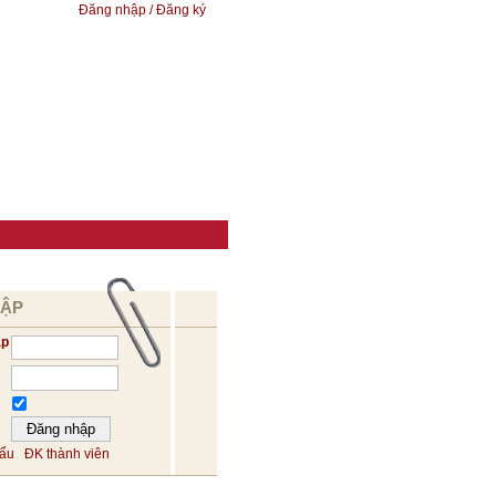
Đăng nhập / Đăng ký
HẬP
ập
hẩu
ĐK thành viên