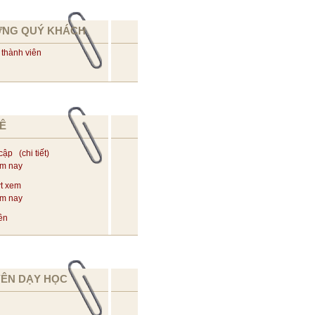
ỪNG QUÝ KHÁCH
 thành viên
Ê
 cập (
chi tiết
)
ôm nay
t xem
ôm nay
ên
YÊN DẠY HỌC