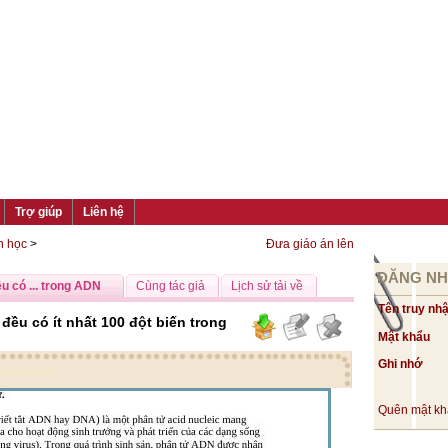
Trợ giúp
Liên hệ
n học
>
Đưa giáo án lên
ĐĂNG N
ều có ... trong ADN
Cùng tác giả
Lịch sử tải về
Tên truy nh
 đều có ít nhất 100 đột biến trong
Mật khẩu
Ghi nhớ
Quên mật k