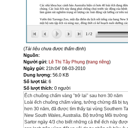
1
/
2
(
Tài liệu chưa được thẩm định
)
Nguồn:
Người gửi:
Lê Thị Tây Phụng
(
trang riêng
)
Ngày gửi:
21h:04' 08-03-2010
Dung lượng:
56.0 KB
Số lượt tải:
6
Số lượt thích:
0 người
Ếch chuông chấm vàng "trở lại" sau hơn 30 năm
Loài ếch chuông chấm vàng, tưởng chừng đã bị tu
hơn 30 năm, đã được tìm thấy tại vùng Southern T
New South Wales, Australia. Bộ trưởng Môi trườ
Sartor ngày 4/3 cho biết những cá thể ếch này được