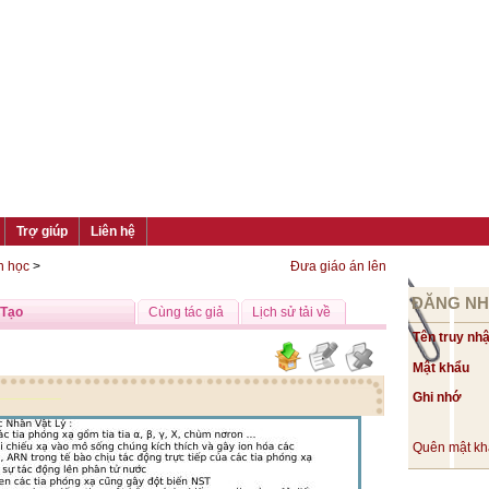
Trợ giúp
Liên hệ
n học
>
Đưa giáo án lên
ĐĂNG N
 Tạo
Cùng tác giả
Lịch sử tải về
Tên truy nh
Mật khẩu
Ghi nhớ
Quên mật k