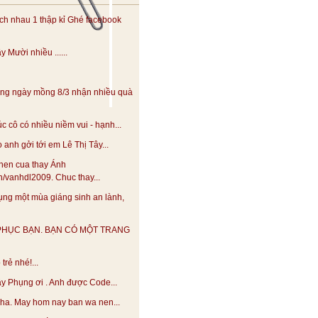
h nhau 1 thập kỉ Ghé facebook
 Mười nhiều ......
ng ngày mồng 8/3 nhận nhiều quà
 cô có nhiều niềm vui - hạnh...
anh gởi tới em Lê Thị Tây...
hen cua thay Ánh
.vn/vanhdl2009. Chuc thay...
ng một mùa giáng sinh an lành,
PHỤC BẠN. BẠN CÓ MỘT TRANG
trẻ nhé!...
y Phụng ơi . Anh được Code...
 nha. May hom nay ban wa nen...