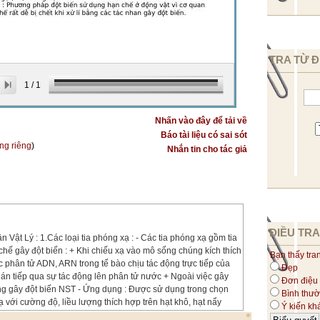
TRA TỪ Đ
1
/
1
Nhấn vào đây để tải về
Báo tài liệu có sai sót
ang riêng
)
Nhắn tin cho tác giả
ĐIỀU TRA
Vật Lý : 1.Các loại tia phóng xạ : - Các tia phóng xạ gồm tia
 chế gây đột biến : + Khi chiếu xạ vào mô sống chúng kích thích
Bạn thấy tra
c phân tử ADN, ARN trong tế bào chịu tác động trực tiếp của
Đẹp
ián tiếp qua sự tác động lên phân tử nước + Ngoài việc gây
Đơn điệu
ũng gây đột biến NST - Ứng dụng : Được sử dụng trong chọn
Bình thư
 với cường độ, liều lượng thích hợp trên hạt khô, hạt nẩy
Ý kiến kh
, bầu nhụy ….. - Hiệu quả của phương pháp : Phụ thuộc vào