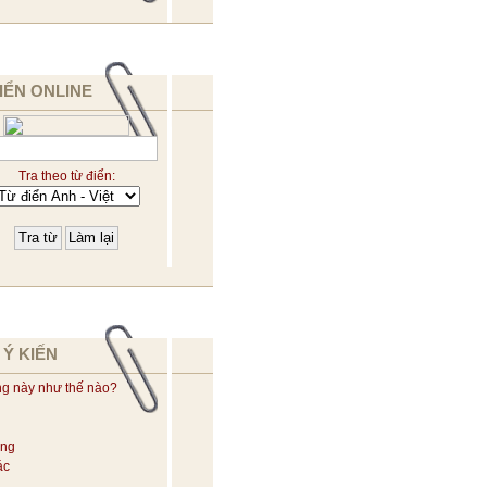
IỂN ONLINE
Tra theo từ điển:
 Ý KIẾN
ng này như thế nào?
ờng
ác