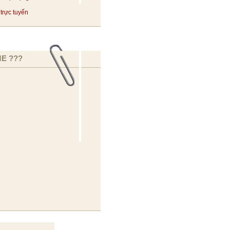
trực tuyến
E ???