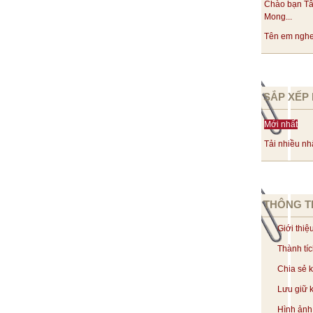
Chào bạn Tâ
Mong...
Tên em nghe 
SẮP XẾP 
Mới nhất
Tải nhiều nh
THÔNG T
Giới thiệ
Thành tí
Chia sẻ 
Lưu giữ k
Hình ảnh