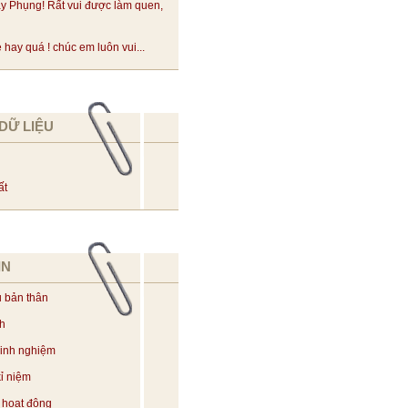
y Phụng! Rất vui được làm quen,
hay quá ! chúc em luôn vui...
DỮ LIỆU
ất
IN
u bản thân
ch
kinh nghiệm
ỉ niệm
 hoạt động