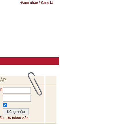
Đăng nhập / Đăng ký
HẬP
ập
hẩu
ĐK thành viên