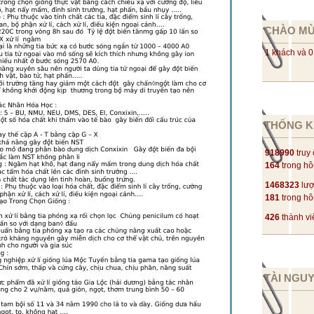
CHÀO M
1 khách và 0
THỐNG K
918990
truy
164
trong h
1468323
lượ
181
trong h
426
thành vi
TÀI NGU