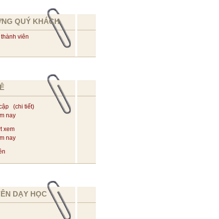
ỪNG QUÝ KHÁCH
 thành viên
Ê
 cập (
chi tiết
)
ôm nay
t xem
ôm nay
ên
YÊN DẠY HỌC