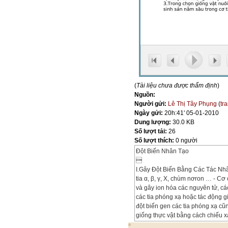
(
Tài liệu chưa được thẩm định
)
Nguồn:
Người gửi:
Lê Thị Tây Phụng
(
tr
Ngày gửi:
20h:41' 05-01-2010
Dung lượng:
30.0 KB
Số lượt tải:
26
Số lượt thích:
0 người
Đột Biến Nhân Tạo

I.Gây Đột Biến Bằng Các Tác Nhân 
tia α, β, γ, X, chùm nơron … - Cơ
và gây ion hóa các nguyên tử, cá
các tia phóng xạ hoặc tác động g
đột biến gen các tia phóng xạ c
giống thực vật bằng cách chiếu xạ
mầm, đỉnh sinh trưởng, hạt phấn