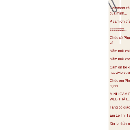
5%. Ví dụ 2 : Viện lương thực thực phẩm đã xử lí giống táo Gia
Comment các
MU tạo ra giống táo Má Hồng cho 2 vụ/năm, quả giòn, ngọt,
của mình...
Ví dụ 3 : Tạo giống dâu tằm tam bội số 11 và 34 năm 1990 cho
bội sản lượng cao quả ngọt, to, không hạt …. 3.Trong chọn
P cảm ơn thầy
t biến sử dụng hạn chế ở động vật vì cơ quan sinh sản nằm
2222222...
i xử lí bằng các tác nhan gây đột biến.
Chúc cô Phụ
và...
Năm mới chúc
Năm mới cho 
Cam on loi k
http://violet
Chúc em Phụ
hạnh...
MÌNH CẢM 
WEB THẬT...
Tặng cô giáo 
Em Lê Thị Tâ
Xin loi thầy