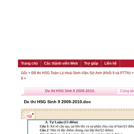
Trang chủ
Các thành viên Web
Trợ giúp
Liên hệ
Gốc
>
Đề thi HSG Toán-Lý-Hoá-Sinh-Văn-Sử-Anh (Khối 9 và PTTH)
9
>
De thi HSG Sinh 9 2009-2010.
Cùng tác
De thi HSG Sinh 9 2009-2010.doc