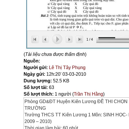
1
/
4
(
Tài liệu chưa được thẩm định
)
Nguồn:
Người gửi:
Lê Thị Tây Phụng
Ngày gửi:
12h:20' 03-03-2010
Dung lượng:
52.5 KB
Số lượt tải:
63
Số lượt thích:
1 người (
Trần Thị Hằng
)
Phòng GD&ĐT Huyện Kiên Lương ĐỀ THI CHỌN
TRƯỜNG
Trường THCS TT Kiên Lương 1 Môn: SINH HỌC- 
2009 – 2010)
Thời gian làm bài: 60 phút