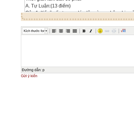
A. Tự Luận:(13 điểm)
Câu 1: Kể rõ cấu tạo, sự lớn lên và sự phân chia c
Câu 2: Nêu rõ đặc điểm chung của lớp thú?(2 điểm
Câu 3: Thế nào là biện pháp đấu tranh sinh học?(1
Kích thước font
Câu 4: Trong vệ sinh đối với hệ thần kinh cần qua
đề gì? Tại sao?(2đ)
Câu 5: Máu gồm những thành phần cấu tạo nào?(1
Câu 6: Thực hiện phương pháp lai phân tích để là
Câu 7: Nêu hậu quả của việc chặt phá rừng bừa bã
điểm)
Đường dẫn
:
p
Câu 8: Kể rõ chức năng của nhiễm sắc thể?(1 điểm
Gửi ý kiến
B. Bài Tập:(7 điểm)
Bài 1: Ở cây dâu tây, gen A qui định quả màu đỏ, g
vàng. Xác định kiểu gen và kiểu hình trong các trư
a/ Cây quả vàng X Cây quả đỏ
b/ Cây quả vàng X Cây quả vàng
c/ Cây quả đỏ X Cây quả đỏ
Bài 2: Ở bí, tính trạng quả tròn trội không hoàn toàn
dài. Quả bầu dục là tính trạng trung gian giữa quả 