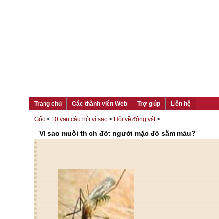
Trang chủ
Các thành viên Web
Trợ giúp
Liên hệ
Gốc
>
10 vạn câu hỏi vì sao
>
Hỏi về động vật
>
Vì sao muỗi thích đốt người mặc đồ sẫm màu?