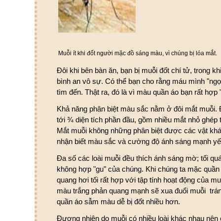
Muỗi ít khi đốt người mặc đồ sáng màu, vì chúng bị lóa mắt.
Đôi khi bên bàn ăn, bạn bị muỗi đốt chí tử, trong 
bình an vô sự. Có thể bạn cho rằng máu mình "ngọ
tìm đến. Thật ra, đó là vì màu quần áo bạn rất hợp
Khả năng phân biệt màu sắc nằm ở đôi mắt muỗi. Đ
tới ¾ diện tích phần đầu, gồm nhiều mắt nhỏ ghép t
Mắt muỗi không những phân biệt được các vật kh
nhận biết màu sắc và cường độ ánh sáng mạnh yế
Đa số các loài muỗi đều thích ánh sáng mờ; tối q
không hợp "gu" của chúng. Khi chúng ta mặc quầ
quang hơi tối rất hợp với tập tính hoạt động của m
màu trắng phản quang mạnh sẽ xua đuổi muỗi trán
quần áo sẫm màu dễ bị đốt nhiều hơn.
Đương nhiên do muỗi có nhiều loài khác nhau nên