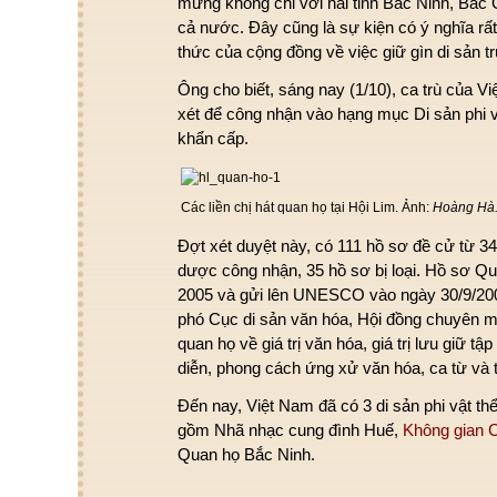
mừng không chỉ với hai tỉnh Bắc Ninh, Bắc 
cả nước. Đây cũng là sự kiện có ý nghĩa rất
thức của cộng đồng về việc giữ gìn di sản t
Ông cho biết, sáng nay (1/10), ca trù của 
xét để công nhận vào hạng mục Di sản phi v
khẩn cấp.
Các liền chị hát quan họ tại Hội Lim. Ảnh:
Hoàng Hà
Đợt xét duyệt này, có 111 hồ sơ đề cử từ 34
dược công nhận, 35 hồ sơ bị loại. Hồ sơ 
2005 và gửi lên UNESCO vào ngày 30/9/200
phó Cục di sản văn hóa, Hội đồng chuyên
quan họ về giá trị văn hóa, giá trị lưu giữ tậ
diễn, phong cách ứng xử văn hóa, ca từ và 
Đến nay, Việt Nam đã có 3 di sản phi vật
gồm Nhã nhạc cung đình Huế,
Không gian 
Quan họ Bắc Ninh.