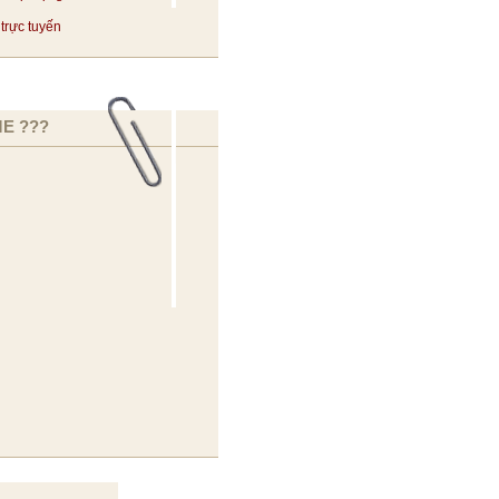
trực tuyến
E ???