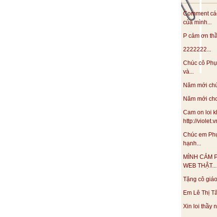
Comment các
của mình...
P cảm ơn thầy
2222222...
Chúc cô Phụ
và...
Năm mới chúc
Năm mới cho 
Cam on loi k
http://violet
Chúc em Phụ
hạnh...
MÌNH CẢM 
WEB THẬT...
Tặng cô giáo 
Em Lê Thị Tâ
Xin loi thầy