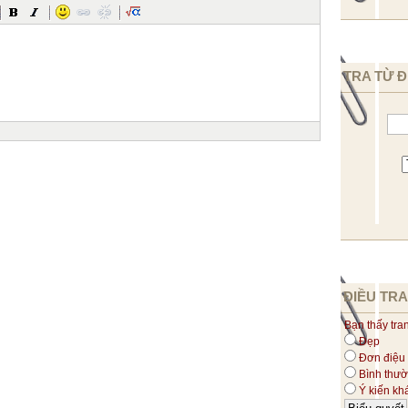
TRA TỪ Đ
ĐIỀU TRA
Bạn thấy tra
Đẹp
Đơn điệu
Bình thư
Ý kiến kh