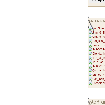
ẢNH NGẪ
CÁC Ý KI