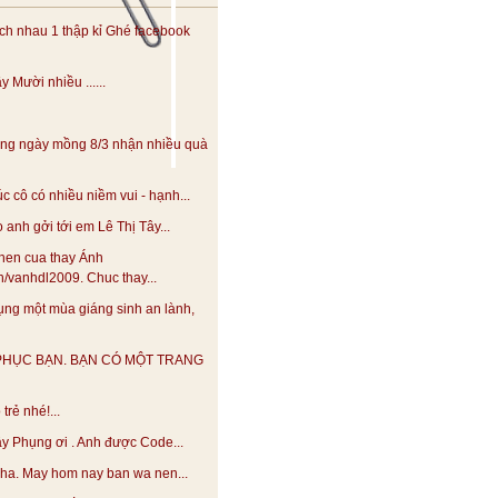
h nhau 1 thập kỉ Ghé facebook
 Mười nhiều ......
ng ngày mồng 8/3 nhận nhiều quà
 cô có nhiều niềm vui - hạnh...
anh gởi tới em Lê Thị Tây...
hen cua thay Ánh
.vn/vanhdl2009. Chuc thay...
ng một mùa giáng sinh an lành,
PHỤC BẠN. BẠN CÓ MỘT TRANG
trẻ nhé!...
y Phụng ơi . Anh được Code...
 nha. May hom nay ban wa nen...