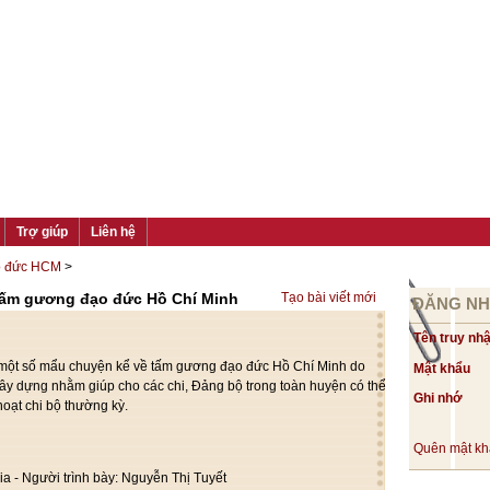
Trợ giúp
Liên hệ
o đức HCM
>
tấm gương đạo đức Hồ Chí Minh
Tạo bài viết mới
ĐĂNG N
Tên truy nh
g một số mẩu chuyện kể về tấm gương đạo đức Hồ Chí Minh do
Mật khẩu
y dựng nhằm giúp cho các chi, Đảng bộ trong toàn huyện có thể
Ghi nhớ
hoạt chi bộ thường kỳ.
Quên mật k
kia - Người trình bày: Nguyễn Thị Tuyết