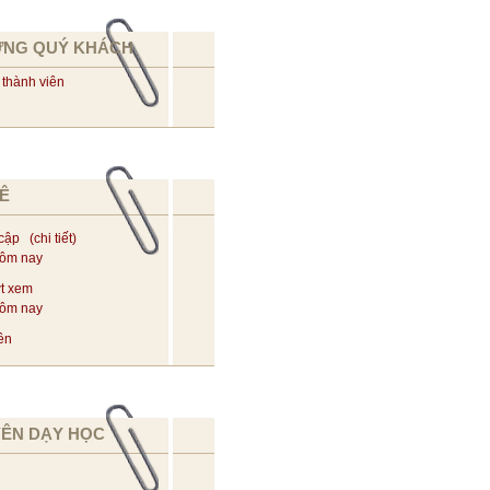
ỪNG QUÝ KHÁCH
 thành viên
Ê
 cập (
chi tiết
)
hôm nay
t xem
hôm nay
ên
YÊN DẠY HỌC