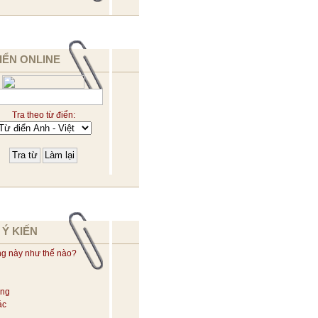
IỂN ONLINE
Tra theo từ điển:
 Ý KIẾN
ng này như thế nào?
ờng
ác