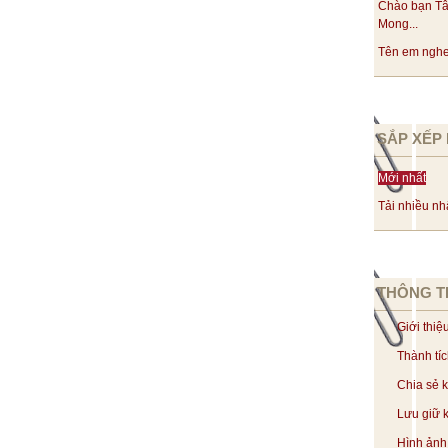
Chào bạn Tâ
Mong...
Tên em nghe 
SẮP XẾP 
Mới nhất
Tải nhiều nh
THÔNG T
Giới thiệ
Thành tí
Chia sẻ 
Lưu giữ k
Hình ảnh