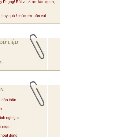
y Phụng! Rất vui được làm quen,
hay quá ! chúc em luôn vui...
DỮ LIỆU
ất
IN
u bản thân
ch
kinh nghiệm
ỉ niệm
 hoạt động