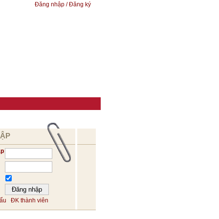
Đăng nhập / Đăng ký
HẬP
ập
hẩu
ĐK thành viên