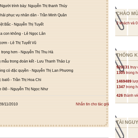
 Người trình bày: Nguyễn Thị thanh Thúy
CHÀO M
phải phục vụ nhân dân - Trần Minh Quân
2 khách và 0
iệt Bắc - Nguyễn Thị Tuyết
ủa con không - Lê Ngọc Lân
cơm - Lê Thị Tuyết Vũ
 trọng hơn - Nguyễn Thị Thu Hà
THỐNG K
g mẫu trong đoàn kết - Lưu Thanh Thảo Ly
920131
truy
hông có đặc quyền - Nguyễn Thị Lan Phương
1305
trong 
 balô - Trần Thị Hoa Chi
1469489
lượ
1347
trong 
xe ôtô - Nguyễn Thị Ngọc Như
426
thành vi
28/11/2010
Nhắn tin cho tác giả
TÀI NGU