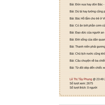
Bài: Đón vua hay đón Bác -
Bài: Dù tá hay tướng cũng 
Bài: Bác Hồ tắm cho trẻ ở V
Bài: Có ăn bớt phần cơm c
Bài: Đạo đức của người an 
Bài: Đời sống của dân quan
Bài: Thanh niên phải gươn
Bài: Chủ tịch nước cũng k
Bài: Câu chuyện về ba chiếc
Bài: Từ đôi dép đến chiếc 
Lê Thị Tây Phụng
@ 23:49 
Số lượt xem: 2675
Số lượt thích: 0 người