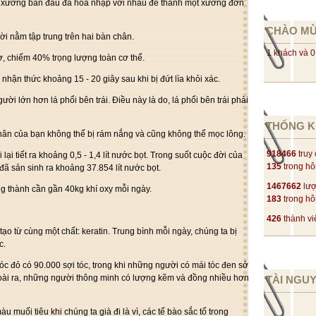
c xương ban đầu đã hòa nhập với nhau để thành một xương đơn
CHÀO M
 nằm tập trung trên hai bàn chân.
1 khách và 0
, chiếm 40% trọng lượng toàn cơ thể.
hận thức khoảng 15 - 20 giây sau khi bị đứt lìa khỏi xác.
ời lớn hơn lá phổi bên trái. Điều này là do, lá phổi bên trái phải
THỐNG K
hân của bạn không thể bị rám nắng và cũng không thể mọc lông.
918466
truy
lại tiết ra khoảng 0,5 - 1,4 lít nước bọt. Trong suốt cuộc đời của
135
trong h
đã sản sinh ra khoảng 37.854 lít nước bọt.
1467662
lượ
g thành cần gần 40kg khí oxy mỗi ngày.
183
trong h
426
thành vi
ạo từ cùng một chất: keratin. Trung bình mỗi ngày, chúng ta bị
c.
tóc đỏ có 90.000 sợi tóc, trong khi những người có mái tóc đen sở
goài ra, những người thông minh có lượng kẽm và đồng nhiều hơn
TÀI NGU
u muối tiêu khi chúng ta già đi là vì, các tế bào sắc tố trong