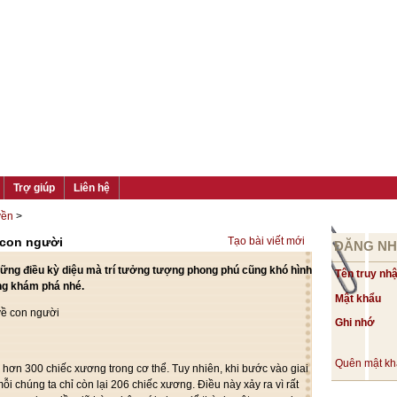
Trợ giúp
Liên hệ
yền
>
 con người
Tạo bài viết mới
ĐĂNG N
ững điều kỳ diệu mà trí tưởng tượng phong phú cũng khó hình
Tên truy nh
ng khám phá nhé.
Mật khẩu
Ghi nhớ
Quên mật k
 hơn 300 chiếc xương trong cơ thể. Tuy nhiên, khi bước vào giai
ỗi chúng ta chỉ còn lại 206 chiếc xương. Điều này xảy ra vì rất