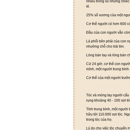
nhiều trong số những chiế
lẻ.
25% số xương của một người
Cơ thể người có hơn 600 cơ
Đầu của con người vẫn còn n
Lá phổi bên phải của con ngư
nhường chỗ cho trái tim.
Lòng bàn tay và lòng bàn c
Cứ 24 giờ, cơ thể con người 
mình, một người trung bình 
Cơ thể của một người trưởn
Tóc và móng tay người cấu t
rụng khoảng 40 - 100 sợi tó
Tính trung bình, một người 
hữu tới 110.000 sợi tóc. N
trong tóc của họ.
Lý do cho việc tóc chuyển mà