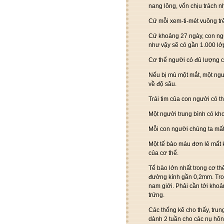
nang lông, vốn chịu trách n
Cứ mỗi xem-ti-mét vuông trê
Cứ khoảng 27 ngày, con ngườ
như vậy sẽ có gần 1.000 lớp
Cơ thể người có đủ lượng c
Nếu bị mù một mắt, một ngườ
về độ sâu.
Trái tim của con người có t
Một người trung bình có kh
Mỗi con người chúng ta mất
Một tế bào máu đơn lẻ mất 
của cơ thể.
Tế bào lớn nhất trong cơ th
đường kính gần 0,2mm. Trong
nam giới. Phải cần tới khoả
trứng.
Các thống kê cho thấy, trun
dành 2 tuần cho các nụ hôn