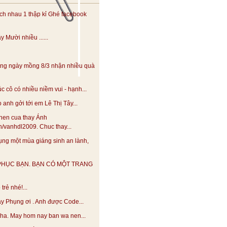
h nhau 1 thập kỉ Ghé facebook
 Mười nhiều ......
ng ngày mồng 8/3 nhận nhiều quà
 cô có nhiều niềm vui - hạnh...
anh gởi tới em Lê Thị Tây...
hen cua thay Ánh
.vn/vanhdl2009. Chuc thay...
ng một mùa giáng sinh an lành,
PHỤC BẠN. BẠN CÓ MỘT TRANG
trẻ nhé!...
y Phụng ơi . Anh được Code...
 nha. May hom nay ban wa nen...