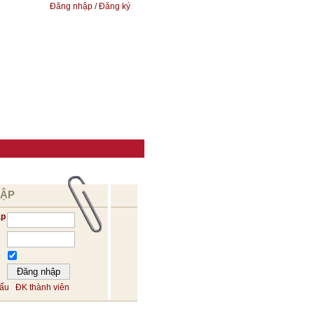
Đăng nhập / Đăng ký
HẬP
ập
hẩu
ĐK thành viên