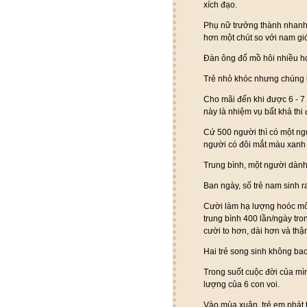
xích đạo.
Phụ nữ trưởng thành nhanh 
hơn một chút so với nam giớ
Đàn ông đổ mồ hôi nhiều h
Trẻ nhỏ khóc nhưng chúng kh
Cho mãi đến khi được 6 - 7 
này là nhiệm vụ bất khả thi 
Cứ 500 người thì có một n
người có đôi mắt màu xanh c
Trung bình, một người dành
Ban ngày, số trẻ nam sinh r
Cười làm hạ lượng hoóc môn
trung bình 400 lần/ngày tro
cười to hơn, dài hơn và th
Hai trẻ song sinh không bao
Trong suốt cuộc đời của mìn
lượng của 6 con voi.
Vào mùa xuân, trẻ em phát 