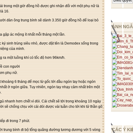
oái trong một giờ đồng hồ được ghi nhận đối với một phụ nữ là
là 16.
gười đàn ông trung bình sẽ dành 3.350 giờ đồng hồ để loại bỏ
ẢNH NGẪ
a gặp ác mộng ít nhất mỗi tháng một lần.
c ký sinh trùng siêu nhỏ, được đặt tên là Demodex sống trong
miệng của mình.
g ra một luồng khí có tốc độ hơn 96km/h.
hơn phụ nữ.
 khoảng 6 tháng để mọc từ gốc tới đầu ngón tay hoặc ngón
hất ở ngón giữa. Tuy nhiên, ngón tay nhạy cảm nhất trên một
.
ngủ nhanh hơn chết vì đói. Cái chết sẽ tới trong khoảng 10 ngày
ời sẽ chống chịu với cái đói được vài tuần cho tới khi tử thần gõ
ếp đi trong 7 phút.
CÁC Ý KI
ời trung bình đi bộ tổng quãng đường tương đương với 5 vòng