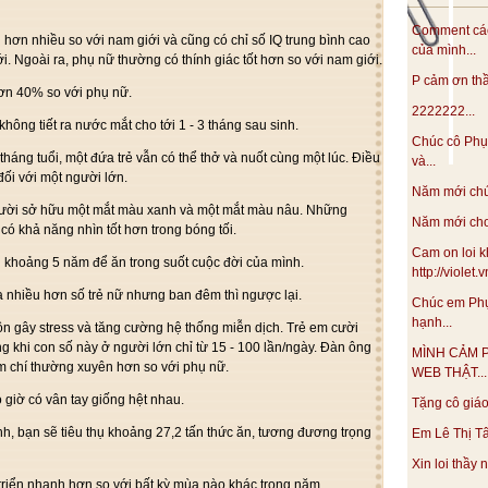
Comment các
hơn nhiều so với nam giới và cũng có chỉ số IQ trung bình cao
của mình...
i. Ngoài ra, phụ nữ thường có thính giác tốt hơn so với nam giới.
P cảm ơn thầy
ơn 40% so với phụ nữ.
2222222...
ông tiết ra nước mắt cho tới 1 - 3 tháng sau sinh.
Chúc cô Phụ
tháng tuổi, một đứa trẻ vẫn có thể thở và nuốt cùng một lúc. Điều
và...
đối với một người lớn.
Năm mới chúc
gười sở hữu một mắt màu xanh và một mắt màu nâu. Những
Năm mới cho 
ó khả năng nhìn tốt hơn trong bóng tối.
Cam on loi k
 khoảng 5 năm để ăn trong suốt cuộc đời của mình.
http://violet
a nhiều hơn số trẻ nữ nhưng ban đêm thì ngược lại.
Chúc em Phụ
hạnh...
 gây stress và tăng cường hệ thống miễn dịch. Trẻ em cười
ng khi con số này ở người lớn chỉ từ 15 - 100 lần/ngày. Đàn ông
MÌNH CẢM 
ậm chí thường xuyên hơn so với phụ nữ.
WEB THẬT...
 giờ có vân tay giống hệt nhau.
Tặng cô giáo 
h, bạn sẽ tiêu thụ khoảng 27,2 tấn thức ăn, tương đương trọng
Em Lê Thị Tâ
Xin loi thầy
triển nhanh hơn so với bất kỳ mùa nào khác trong năm.