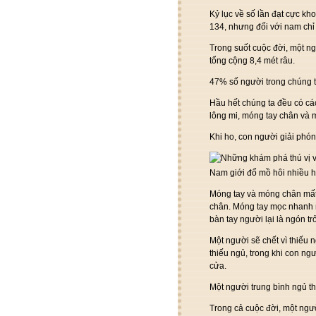
Kỷ lục về số lần đạt cực kh
134, nhưng đối với nam chỉ 
Trong suốt cuộc đời, một n
tổng cộng 8,4 mét râu.
47% số người trong chúng t
Hầu hết chúng ta đều có cá
lông mi, móng tay chân và 
Khi ho, con người giải phón
Nam giới đổ mồ hôi nhiều 
Móng tay và móng chân mất
chân. Móng tay mọc nhanh n
bàn tay người lại là ngón trỏ
Một người sẽ chết vì thiếu 
thiếu ngủ, trong khi con ngư
cửa.
Một người trung bình ngủ thi
Trong cả cuộc đời, một ngư