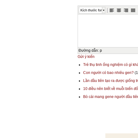
Kích thước font
Đường dẫn
:
p
Gửi ý kiến
Trẻ thụ tinh ống nghiệm có gì k
Con người có bao nhiêu gen?
(1
Lần đầu tiên tạo ra được giống t
10 điều nên biết về muỗi biến đổ
Bò cái mang gene người đầu tiên 