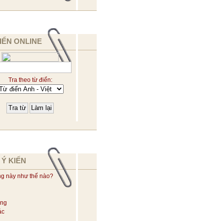
IỂN ONLINE
Tra theo từ điển:
 Ý KIẾN
ng này như thế nào?
ờng
ác