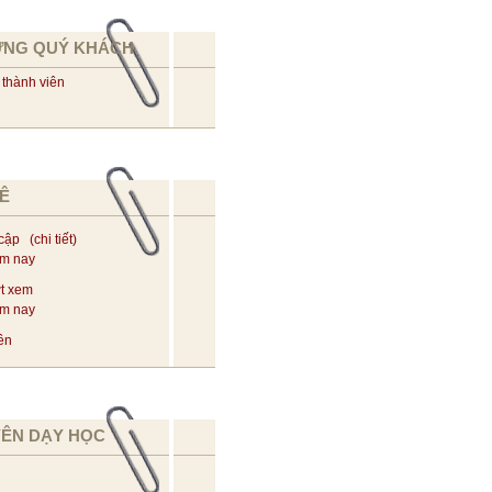
ỪNG QUÝ KHÁCH
 thành viên
Ê
 cập (
chi tiết
)
ôm nay
t xem
ôm nay
ên
YÊN DẠY HỌC