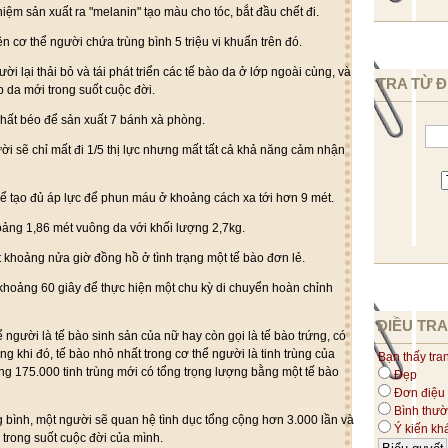
hiệm sản xuất ra "melanin" tạo màu cho tóc, bắt đầu chết đi.
n cơ thể người chứa trùng bình 5 triệu vi khuẩn trên đó.
i lại thải bỏ và tái phát triển các tế bào da ở lớp ngoài cùng, và
TRA TỪ Đ
 da mới trong suốt cuộc đời.
hất béo để sản xuất 7 bánh xà phòng.
i sẽ chỉ mất đi 1/5 thị lực nhưng mất tất cả khả năng cảm nhận
hể tạo đủ áp lực để phun máu ở khoảng cách xa tới hơn 9 mét.
oảng 1,86 mét vuông da với khối lượng 2,7kg.
 khoảng nửa giờ đồng hồ ở tình trạng một tế bào đơn lẻ.
khoảng 60 giây để thực hiện một chu kỳ di chuyển hoàn chỉnh
ĐIỀU TRA
ể người là tế bào sinh sản của nữ hay còn gọi là tế bào trứng, có
 khi đó, tế bào nhỏ nhất trong cơ thể người là tinh trùng của
Bạn thấy tra
ng 175.000 tinh trùng mới có tổng trọng lượng bằng một tế bào
Đẹp
Đơn điệu
Bình thư
g bình, một người sẽ quan hệ tình dục tổng cộng hơn 3.000 lần và
Ý kiến kh
 trong suốt cuộc đời của mình.