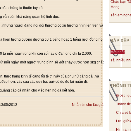
Chào bạn Tâ
Mong...
 của chúng ta thuận tay trái.
Tên em nghe 
g vẫn còn khả năng quan hệ tình dục.
, những người đang nói dối thường có xu hướng nhìn lên trên và
ua hiện tượng cương dương cứ 1 tiếng hoặc 1 tiếng rưỡi đồng hồ
SẮP XẾP 
Mới nhất
0 từ mỗi ngày trong khi con số này ở đàn ông chỉ là 2.000.
Tải nhiều nh
út mỗi ngày, một người trung bình sẽ đốt cháy được hơn 3kg chất
, thực trạng kinh tế càng tồi tệ thì váy của phụ nữ càng dài, và
ốt đẹp hơn, váy của các quý bà, quý cô do đó lại ngắn đi.
THÔNG T
quảng cáo cá nhân cho việc hẹn hò đã kết hôn.
Giới thiệ
Thành tí
13/05/2012
Nhắn tin cho tác giả
Chia sẻ 
Lưu giữ k
Hình ảnh