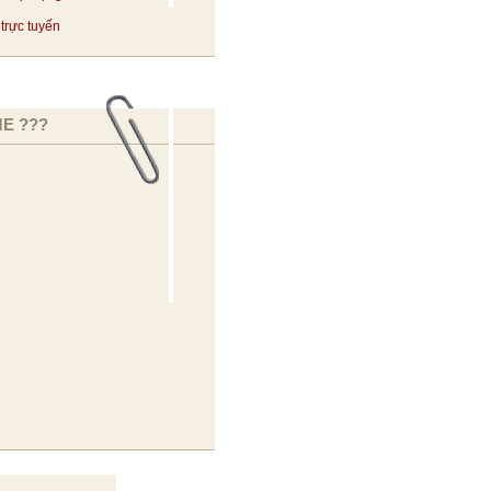
trực tuyến
E ???