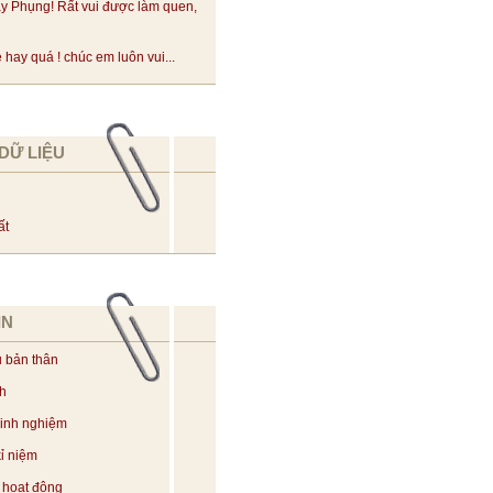
y Phụng! Rất vui được làm quen,
hay quá ! chúc em luôn vui...
DỮ LIỆU
ất
IN
u bản thân
ch
kinh nghiệm
ỉ niệm
 hoạt động