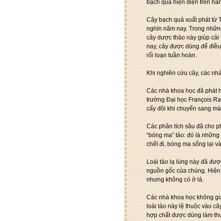
bạch quả hiện diện trên hàn
Cây bạch quả xuất phát từ 
nghìn năm nay. Trong những
cây dược thảo này giúp cải 
nay, cây được dùng để điều
rối loạn tuần hoàn.
Khi nghiên cứu cây, các nhà
Các nhà khoa học đã phát h
trường Đại học François Ra
cấy đôi khi chuyển sang mà
Các phân tích sâu đã cho 
“bóng ma” tảo: đó là những
chết đi, bóng ma sống lại v
Loài tảo lạ lùng này đã đượ
nguồn gốc của chúng. Hiện 
nhưng không có ở lá.
Các nhà khoa học không giả
loài tảo này lệ thuộc vào 
hợp chất được dùng làm th