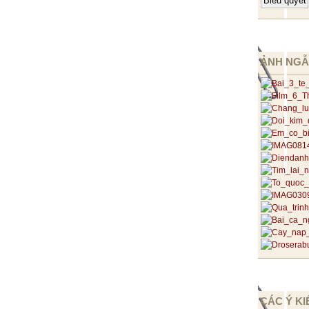
ẢNH NGẪ
CÁC Ý KI