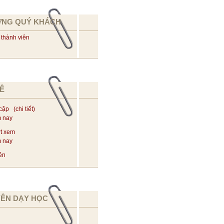
ỪNG QUÝ KHÁCH
 thành viên
Ê
 cập (
chi tiết
)
m nay
t xem
m nay
ên
YÊN DẠY HỌC