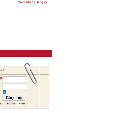
Đăng nhập / Đăng ký
HẬP
ập
hẩu
ĐK thành viên