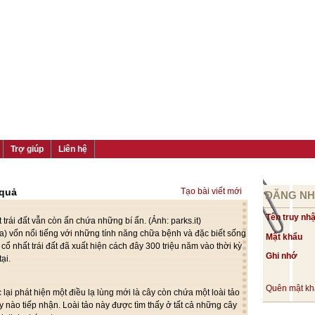
Trợ giúp
Liên hệ
 quả
Tạo bài viết mới
ĐĂNG N
Tên truy nh
 trái đất vẫn còn ẩn chứa những bí ẩn. (Ảnh: parks.it)
a) vốn nổi tiếng với những tính năng chữa bệnh và đặc biết sống
Mật khẩu
 cổ nhất trái đất đã xuất hiện cách đây 300 triệu năm vào thời kỳ
Ghi nhớ
ại.
Quên mật k
lại phát hiện một điều lạ lùng mới là cây còn chứa một loài tảo
y nào tiếp nhận. Loài tảo này được tìm thấy ở tất cả những cây