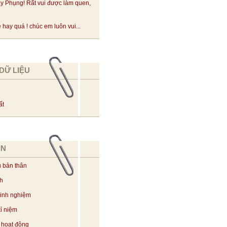
y Phụng! Rất vui được làm quen,
hay quá ! chúc em luôn vui...
DỮ LIỆU
ất
IN
u bản thân
ch
kinh nghiệm
ỉ niệm
 hoạt động