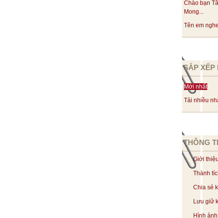
Chào bạn Tâ
Mong...
Tên em nghe 
SẮP XẾP 
Mới nhất
Tải nhiều nh
THÔNG T
Giới thiệ
Thành tí
Chia sẻ 
Lưu giữ k
Hình ảnh