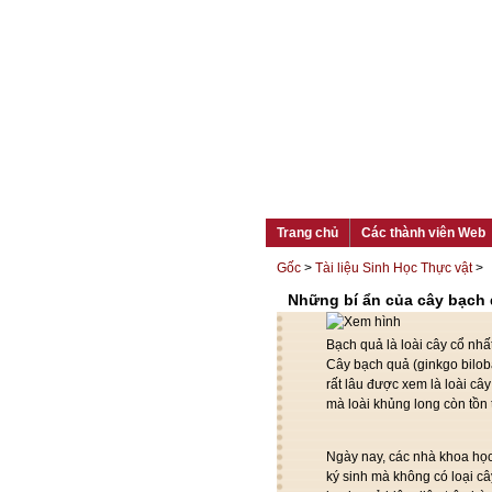
Trang chủ
Các thành viên Web
Gốc
>
Tài liệu Sinh Học Thực vật
>
Những bí ẩn của cây bạch
Bạch quả là loài cây cổ nhất
Cây bạch quả (ginkgo bilob
rất lâu được xem là loài cây
mà loài khủng long còn tồn t
Ngày nay, các nhà khoa học 
ký sinh mà không có loại câ