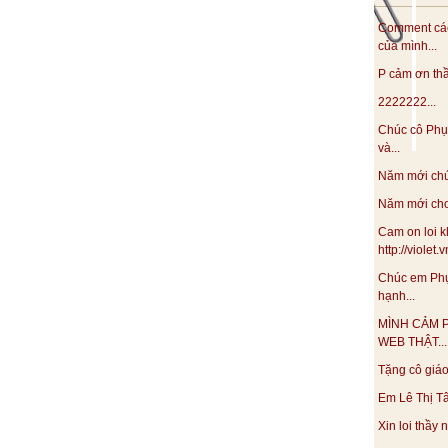
Comment các
của mình...
P cảm ơn thầy
2222222...
Chúc cô Phụ
và...
Năm mới chúc
Năm mới cho 
Cam on loi k
http://violet
Chúc em Phụ
hạnh...
MÌNH CẢM 
WEB THẬT...
Tặng cô giáo 
Em Lê Thị Tâ
Xin loi thầy