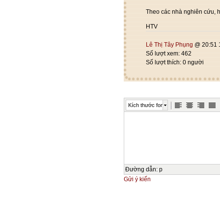
Theo các nhà nghiên cứu, hi
HTV
Lê Thị Tây Phụng
@ 20:51 
Số lượt xem: 462
Số lượt thích: 0 người
Kích thước font
Đường dẫn
:
p
Gửi ý kiến