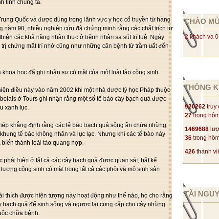
h tinh chúng ta.
Trung Quốc và được dùng trong lãnh vực y học cổ truyền từ hàng
CHÀO M
 năm 90, nhiều nghiên cứu đã chứng minh rằng các chất trích từ
2 khách và 0
thiện các khả năng nhận thực ở bệnh nhân sa sút trí tuệ. Ngày
 trị chứng mất trí nhớ cũng như những căn bệnh từ trầm uất đến
 khoa học đã ghi nhận sự có mặt của một loài tảo cộng sinh.
THỐNG K
iện điều này vào năm 2002 khi một nhà dược lý học Pháp thuộc
belais ở Tours ghi nhận rằng một số tế bào cây bạch quả được
920262
truy
u xanh lục.
27
trong hô
phép khẳng định rằng các tế bào bạch quả sống ẩn chứa những
1469688
lượ
 khung tế bào không nhân và lục lạc. Nhưng khi các tế bào này
36
trong hô
à biến thành loài tảo quang hợp.
426
thành vi
c phát hiện ở tất cả các cây bạch quả được quan sát, bất kể
tượng cộng sinh có mặt trong tất cả các phôi và mô sinh sản
TÀI NGU
i thích được hiện tượng này hoạt động như thế nào, họ cho rằng
cây bạch quả để sinh sống và ngược lại cung cấp cho cây những
uốc chữa bệnh.