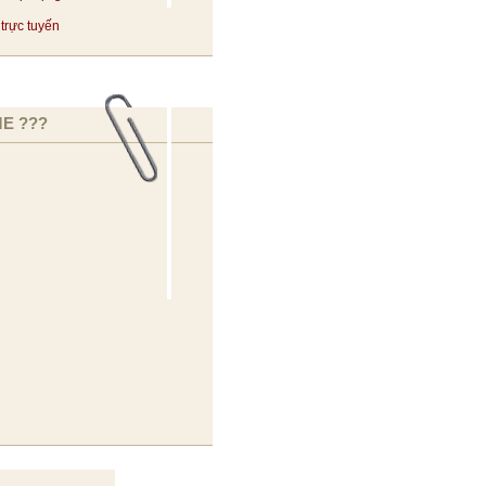
trực tuyến
E ???