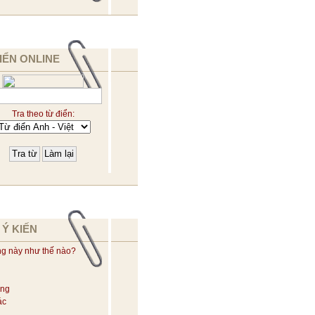
IỂN ONLINE
Tra theo từ điển:
 Ý KIẾN
ng này như thế nào?
ờng
ác