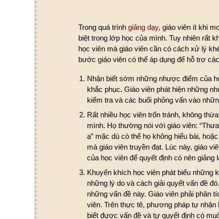
Trong quá trình
giảng dạy
, giáo viên ít khi
biệt trong lớp học của mình. Tuy nhiên rất 
học viên mà giáo viên cần có cách xử lý khé
bước giáo viên có thể áp dụng để hỗ trợ các 
Nhận biết sớm những nhược điểm của họ
khắc phục. Giáo viên phát hiện những n
kiểm tra và các buổi phỏng vấn vào nhữn
Rất nhiều học viên trốn tránh, không th
mình. Họ thường nói với giáo viên: “Thưa
ạ” mặc dù có thể họ không hiểu bài, hoặc
mà giáo viên truyền đạt. Lúc này, giáo vi
của học viên để quyết định có nên giảng l
Khuyến khích học viên phát biểu những 
những lý do và cách giải quyết vấn đề đó
những vấn đề này. Giáo viên phải phân 
viên. Trên thực tê, phương pháp tự nhận b
biết được vấn đề và tự quyết định có mu