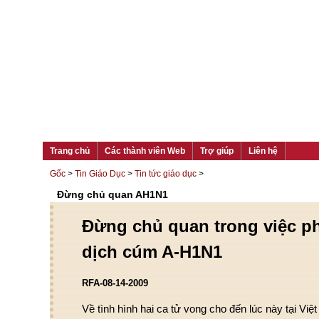
Trang chủ
Các thành viên Web
Trợ giúp
Liên hệ
Gốc
>
Tin Giáo Dục
>
Tin tức giáo dục
>
Đừng chủ quan AH1N1
Đừng chủ quan trong việc 
dịch cúm A-H1N1
RFA-08-14-2009
Về tình hình hai ca tử vong cho đến lúc này tại V