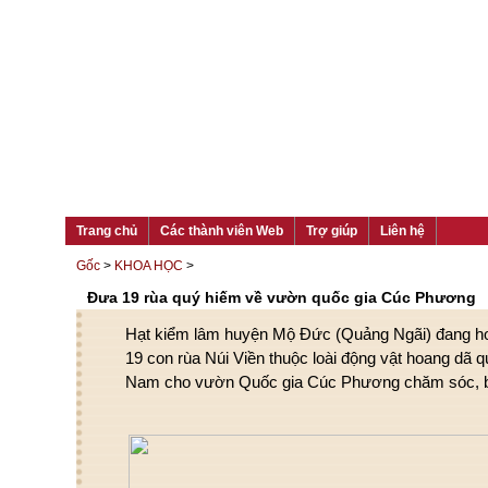
Trang chủ
Các thành viên Web
Trợ giúp
Liên hệ
Gốc
>
KHOA HỌC
>
Đưa 19 rùa quý hiếm về vườn quốc gia Cúc Phương
Hạt kiểm lâm huyện Mộ Đức (Quảng Ngãi) đang hoà
19 con rùa Núi Viền thuộc loài động vật hoang dã q
Nam cho vườn Quốc gia Cúc Phương chăm sóc, b