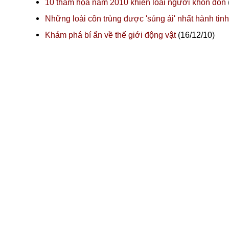
10 thảm họa năm 2010 khiến loài người khốn đốn
Những loài côn trùng được 'sủng ái' nhất hành tinh
Khám phá bí ẩn về thế giới động vật
(16/12/10)