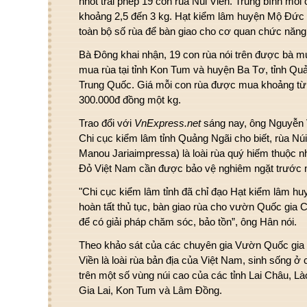
nhốt trái phép 19 con rùa Núi Viền. Trung bình mỗi
khoảng 2,5 đến 3 kg. Hạt kiểm lâm huyện Mộ Đức đã
toàn bộ số rùa để bàn giao cho cơ quan chức năng
Bà Đông khai nhận, 19 con rùa nói trên được bà m
mua rùa tại tỉnh Kon Tum và huyện Ba Tơ, tỉnh Qu
Trung Quốc. Giá mỗi con rùa được mua khoảng từ
300.000đ đồng một kg.
Trao đổi với
VnExpress.net
sáng nay, ông Nguyễn 
Chi cục kiểm lâm tỉnh Quảng Ngãi cho biết, rùa Núi
Manou Jariaimpressa) là loài rùa quý hiếm thuộc
Đỏ Việt Nam cần được bảo vệ nghiêm ngặt trước n
"Chi cục kiểm lâm tỉnh đã chỉ đạo Hạt kiểm lâm 
hoàn tất thủ tục, bàn giao rùa cho vườn Quốc gia
để có giải pháp chăm sóc, bảo tồn”, ông Hân nói.
Theo khảo sát của các chuyên gia Vườn Quốc gia
Viền là loài rùa bản địa của Việt Nam, sinh sống ở 
trên một số vùng núi cao của các tỉnh Lai Châu, Là
Gia Lai, Kon Tum và Lâm Đồng.