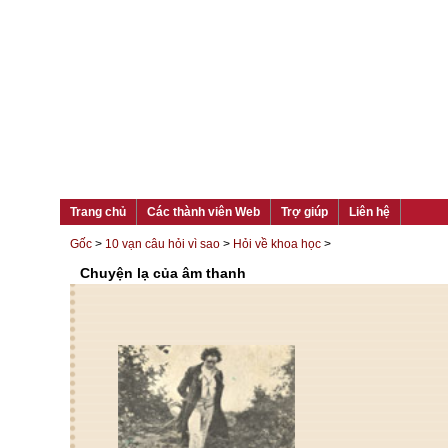
Trang chủ
Các thành viên Web
Trợ giúp
Liên hệ
Gốc
>
10 vạn câu hỏi vì sao
>
Hỏi về khoa học
>
Chuyện lạ của âm thanh