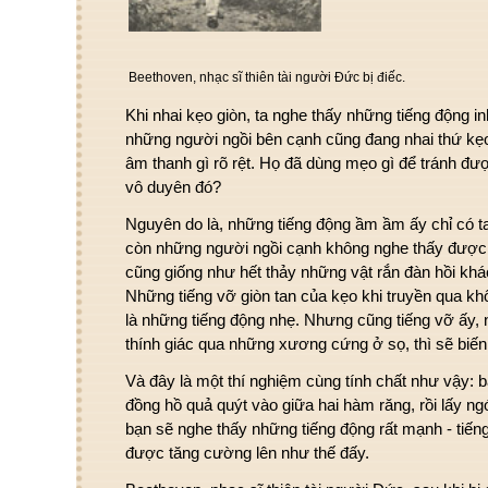
Beethoven, nhạc sĩ thiên tài người Đức bị điếc.
Khi nhai kẹo giòn, ta nghe thấy những tiếng động inh 
những người ngồi bên cạnh cũng đang nhai thứ kẹo
âm thanh gì rõ rệt. Họ đã dùng mẹo gì để tránh đư
vô duyên đó?
Nguyên do là, những tiếng động ầm ầm ấy chỉ có ta
còn những người ngồi cạnh không nghe thấy được
cũng giống như hết thảy những vật rắn đàn hồi khác
Những tiếng vỡ giòn tan của kẹo khi truyền qua khôn
là những tiếng động nhẹ. Nhưng cũng tiếng vỡ ấy, 
thính giác qua những xương cứng ở sọ, thì sẽ biế
Và đây là một thí nghiệm cùng tính chất như vậy:
đồng hồ quả quýt vào giữa hai hàm răng, rồi lấy ngón 
bạn sẽ nghe thấy những tiếng động rất mạnh - tiếng
được tăng cường lên như thế đấy.