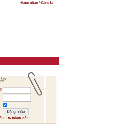
Đăng nhập / Đăng ký
HẬP
ập
hẩu
ĐK thành viên