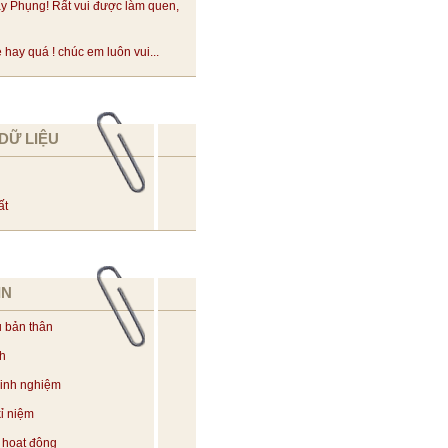
y Phụng! Rất vui được làm quen,
hay quá ! chúc em luôn vui...
DỮ LIỆU
ất
IN
u bản thân
ch
kinh nghiệm
ỉ niệm
 hoạt động