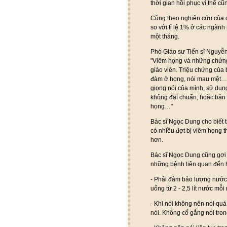
thời gian hồi phục vì thế cũ
Cũng theo nghiên cứu của cá
so với tỉ lệ 1% ở các ngành
một tháng.
Phó Giáo sư Tiến sĩ Nguyễ
"Viêm họng và những chứng
giáo viên. Triệu chứng của
đàm ở họng, nói mau mệt… 
giọng nói của mình, sử dụn
không đạt chuẩn, hoặc bản 
họng…"
Bác sĩ Ngọc Dung cho biết 
có nhiều đợt bị viêm họng t
hơn.
Bác sĩ Ngọc Dung cũng gợi 
những bệnh liên quan đến 
- Phải đảm bảo lượng nước t
uống từ 2 - 2,5 lít nước mỗi
- Khi nói không nên nói quá
nói. Không cố gắng nói tro