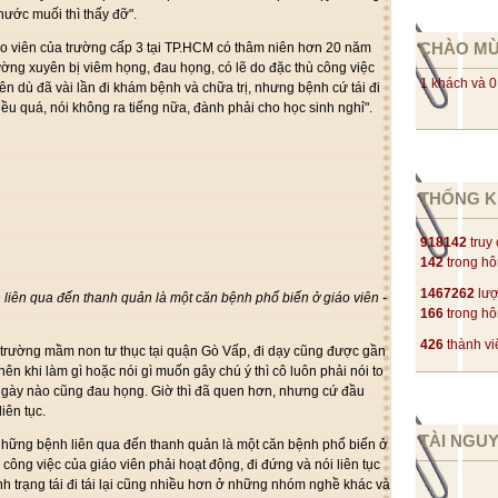
ước muối thì thấy đỡ".
CHÀO M
o viên của trường cấp 3 tại TP.HCM có thâm niên hơn 20 năm
hường xuyên bị viêm họng, đau họng, có lẽ do đặc thù công việc
1 khách và 0
nên dù đã vài lần đi khám bệnh và chữa trị, nhưng bệnh cứ tái đi
hiều quá, nói không ra tiếng nữa, đành phải cho học sinh nghỉ".
THỐNG K
918142
truy
142
trong h
1467262
lượ
iên qua đến thanh quản là một căn bệnh phổ biến ở giáo viên -
166
trong h
426
thành vi
 trường mầm non tư thục tại quận Gò Vấp, đi dạy cũng được gần
ên khi làm gì hoặc nói gì muốn gây chú ý thì cô luôn phải nói to
ngày nào cũng đau họng. Giờ thì đã quen hơn, nhưng cứ đầu
iên tục.
TÀI NGU
những bệnh liên qua đến thanh quản là một căn bệnh phổ biến ở
ù công việc của giáo viên phải hoạt động, đi đứng và nói liên tục
tình trạng tái đi tái lại cũng nhiều hơn ở những nhóm nghề khác và