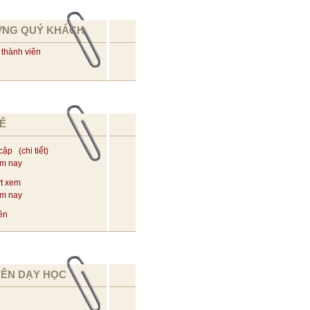
ỪNG QUÝ KHÁCH
 thành viên
Ê
 cập (
chi tiết
)
ôm nay
t xem
ôm nay
ên
YÊN DẠY HỌC