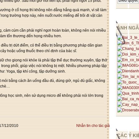
ng nhiều giờ. Sau mỗi giờ nói liên tục phải nghỉ ngơi 15 phút.
ì vướng ở cổ họng thì không nên đằng hắng quá mạnh, vì sẽ làm
Trong trường hợp này, nên nuốt nước miếng để trôi đi vật cản
ẢNH NGẪ
ng, cảm cúm cần phải nghỉ ngơi hoàn toàn, không nên nói nhiều
ẽ làm tổn thương đến họng nhiều hơn.
 điều trị dứt điểm, có thể điều trị bằng phương pháp dân gian
 cây hoặc uống thuốc theo chỉ định của bác sĩ.
giữ cho giọng nói khỏe là phải tập thể dục thường xuyên, tập thở
 trong phổi, giúp việc nói không bị mệt. Nhiều phương pháp tập
ư: Yoga, tập khí công, tập dưỡng sinh.
t mỏi bằng cách ăn uống đầu đủ, đúng giờ, ngủ đủ giấc, không
u chè…
 đông học sinh, nên sử dụng micro để không phải nói lớn trong
17/12/2010
Nhắn tin cho tác giả
CÁC Ý KI