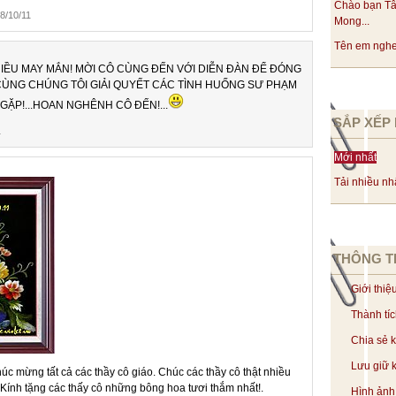
Chào bạn Tâ
8/10/11
Mong...
Tên em nghe 
IỀU MAY MẮN! MỜI CÔ CÙNG ĐẾN VỚI DIỄN ĐÀN ĐỂ ĐÓNG
CÙNG CHÚNG TÔI GIẢI QUYẾT CÁC TÌNH HUỐNG SƯ PHẠM
ẶP!...HOAN NGHÊNH CÔ ĐẾN!...
SẮP XẾP 
1
Mới nhất
Tải nhiều nh
THÔNG T
Giới thiệ
Thành tí
Chia sẻ 
Lưu giữ k
c mừng tất cả các thầy cô giáo. Chúc các thầy cô thật nhiều
 Kính tặng các thấy cô những bông hoa tươi thắm nhất!.
Hình ảnh