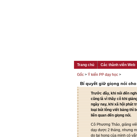
Trang chủ
Các thành viên Web
Gốc
>
Ý kiến PP dạy học
>
Bí quyết giữ giọng nói cho
Trước đây, khi nói đến ngh
cũng là vì thầy cô khi giản
ngày nay, khi xã hội phát 
loại bút lông viết bảng thì
liên quan đến giọng nói.
Cô Phương Thảo, giảng viên
dạy được 2 tháng, nhưng mỗi
do tại họng của mình có vấ