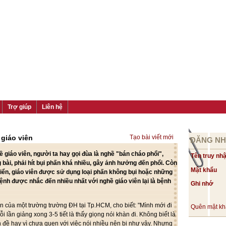
Trợ giúp
Liên hệ
 giáo viên
Tạo bài viết mới
ĐĂNG N
ề giáo viên, người ta hay gọi đùa là nghề "bán cháo phổi",
Tên truy nh
g bài, phải hít bụi phấn khá nhiều, gây ảnh hưởng đến phổi. Còn
Mật khẩu
triển, giáo viên được sử dụng loại phấn không bụi hoặc những
 bệnh được nhắc đến nhiều nhất với nghề giáo viên lại là bệnh
Ghi nhớ
 của một trường trường ĐH tại Tp.HCM, cho biết: "Mình mới đi
Quên mật k
 lần giảng xong 3-5 tiết là thấy giọng nói khàn đi. Không biết là
n đề hay vì chưa quen với việc nói nhiều nên bị như vậy. Nhưng