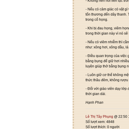
- Không nên nói liên tục tro
- Nếu có cảm giác có vật g
tổn thương đến dây thanh. 
trong cổ họng.
- Khi bị đau họng, viêm họ
trong thời gian này vì nó s
- Nếu có viêm nhiễm thì cần
như: xông hơi, xông dầu, lá
- Điều quan trọng của việc 
bằng bụng để giữ hơi nhiều
luyện giúp thở bằng bụng nh
- Luôn giữ cơ thể không mệ
thức thâu đêm, không rượ
- Đối với giáo viên dạy lớp
thời gian dài.
Hạnh Phan
Lê Thị Tây Phụng
@ 22:50 
Số lượt xem: 4848
Số lượt thích: 0 người