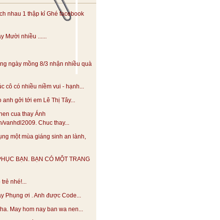
h nhau 1 thập kỉ Ghé facebook
 Mười nhiều ......
ng ngày mồng 8/3 nhận nhiều quà
 cô có nhiều niềm vui - hạnh...
anh gởi tới em Lê Thị Tây...
hen cua thay Ánh
.vn/vanhdl2009. Chuc thay...
ng một mùa giáng sinh an lành,
PHỤC BẠN. BẠN CÓ MỘT TRANG
trẻ nhé!...
y Phụng ơi . Anh được Code...
 nha. May hom nay ban wa nen...