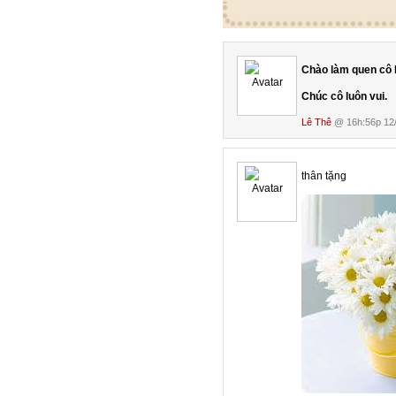
Chào làm quen cô 
Chúc cô luôn vui.
Lê Thê
@ 16h:56p 12/
thân tặng