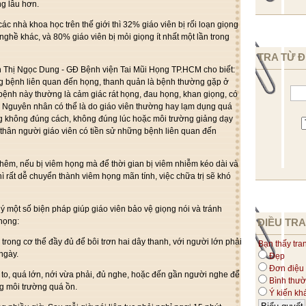
ng lâu hơn.
c nhà khoa học trên thế giới thì 32% giáo viên bị rối loạn giọng
 nghề khác, và 80% giáo viên bị mỏi giọng ít nhất một lần trong
TRA TỪ Đ
n Thị Ngọc Dung - GĐ Bệnh viện Tai Mũi Họng TP.HCM cho biết:
 bệnh liên quan đến họng, thanh quản là bệnh thường gặp ở
 bệnh này thường là cảm giác rát họng, đau họng, khan giọng, có
Nguyên nhân có thể là do giáo viên thường hay lạm dụng quá
g không đúng cách, không đúng lúc hoặc môi trường giảng dạy
thân người giáo viên có tiền sử những bệnh liên quan đến
thêm, nếu bị viêm họng mà để thời gian bị viêm nhiễm kéo dài và
hì rất dễ chuyển thành viêm họng mãn tính, việc chữa trị sẽ khó
ý một số biện pháp giúp giáo viên bảo vệ giọng nói và tránh
ĐIỀU TRA
họng:
rong cơ thể đầy đủ để bôi trơn hai dây thanh, với người lớn phải
Bạn thấy tra
 ngày.
Đẹp
Đơn điệu
 to, quá lớn, nới vừa phải, đủ nghe, hoặc đến gần người nghe để
Bình thư
ng môi trường quá ồn.
Ý kiến kh