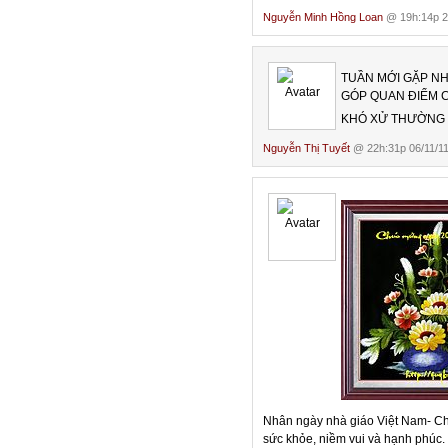
Nguyễn Minh Hồng Loan
@ 19h:14p 2
TUẦN MỚI GẶP NH
GÓP QUAN ĐIỂM 
KHÓ XỬ THƯỜNG G
Nguyễn Thị Tuyết
@ 22h:31p 06/11/1
Nhân ngày nhà giáo Việt Nam- Chú
sức khỏe, niềm vui và hạnh phúc.