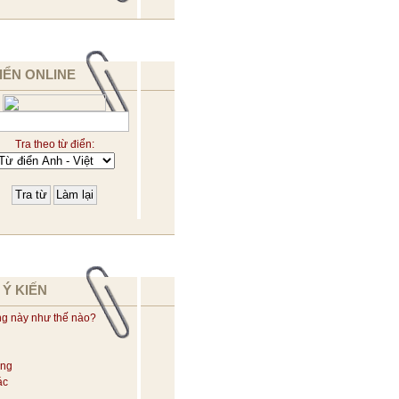
IỂN ONLINE
Tra theo từ điển:
 Ý KIẾN
ng này như thế nào?
ờng
ác