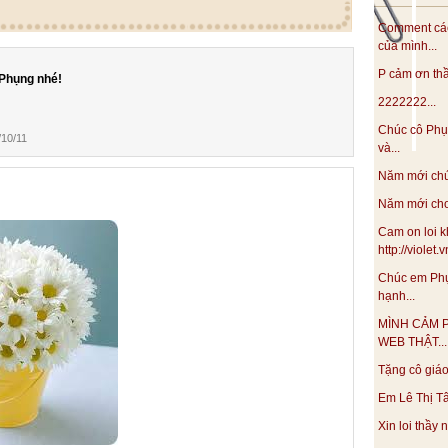
Comment các
của mình...
P cảm ơn thầy
Phụng nhé!
2222222...
Chúc cô Phụ
10/11
và...
Năm mới chúc
Năm mới cho 
Cam on loi k
http://violet
Chúc em Phụ
hạnh...
MÌNH CẢM 
WEB THẬT...
Tặng cô giáo 
Em Lê Thị Tâ
Xin loi thầy