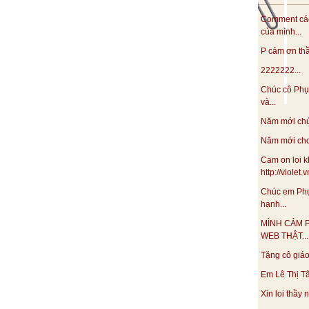
Comment các
của mình...
P cảm ơn thầy
2222222...
Chúc cô Phụ
và...
Năm mới chúc
Năm mới cho 
Cam on loi k
http://violet
Chúc em Phụ
hạnh...
MÌNH CẢM 
WEB THẬT...
Tặng cô giáo 
Em Lê Thị Tâ
Xin loi thầy