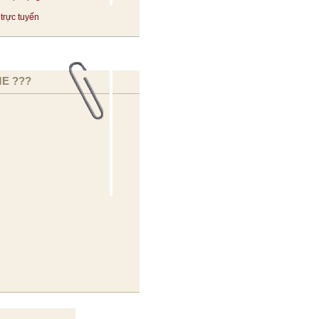
trực tuyến
E ???