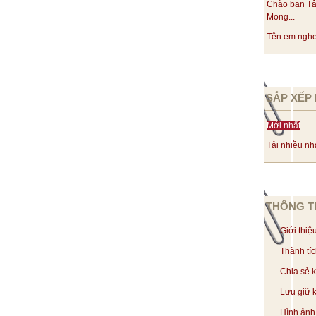
Chào bạn Tâ
Mong...
Tên em nghe 
SẮP XẾP 
Mới nhất
Tải nhiều nh
THÔNG T
Giới thiệ
Thành tí
Chia sẻ 
Lưu giữ k
Hình ảnh