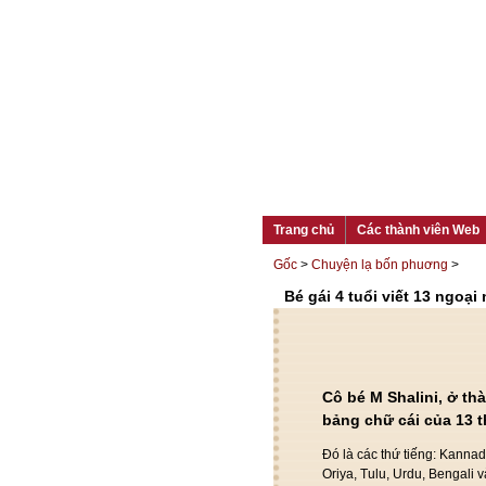
Trang chủ
Các thành viên Web
Gốc
>
Chuyện lạ bốn phuơng
>
Bé gái 4 tuổi viết 13 ngoại
Cô bé M Shalini, ở t
bảng chữ cái của 13 t
Đó là các thứ tiếng: Kannad
Oriya, Tulu, Urdu, Bengali v