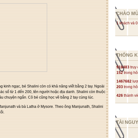
CHÀO M
1 khách và 0
THỐNG K
918483
truy
152
trong h
1467682
lượ
 kinh ngạc, bé Shalini còn có khả năng viết bằng 2 tay. Ngoài
203
trong h
 các số từ 1 đến 200, tên người hoặc địa danh. Shalini còn thuộc
426
thành vi
âu chuyện ngắn. Cô bé cũng học vẽ bằng 2 tay cùng lúc.
 Manjunath và bà Latha ở Mysore. Theo ông Manjunath, Shalini
ổi.
TÀI NGU