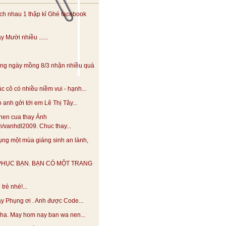
h nhau 1 thập kỉ Ghé facebook
 Mười nhiều ......
ng ngày mồng 8/3 nhận nhiều quà
 cô có nhiều niềm vui - hạnh...
anh gởi tới em Lê Thị Tây...
hen cua thay Ánh
.vn/vanhdl2009. Chuc thay...
ng một mùa giáng sinh an lành,
PHỤC BẠN. BẠN CÓ MỘT TRANG
trẻ nhé!...
y Phụng ơi . Anh được Code...
 nha. May hom nay ban wa nen...