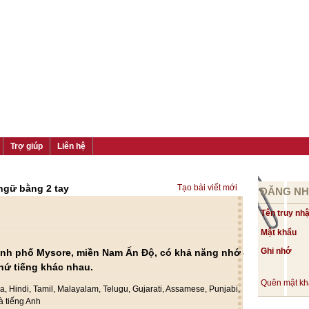
Trợ giúp
Liên hệ
 ngữ bằng 2 tay
Tạo bài viết mới
ĐĂNG N
Tên truy nh
Mật khẩu
Ghi nhớ
hành phố Mysore, miền Nam Ấn Độ, có khả năng nhớ được
hứ tiếng khác nhau.
Quên mật k
a, Hindi, Tamil, Malayalam, Telugu, Gujarati, Assamese, Punjabi,
à tiếng Anh