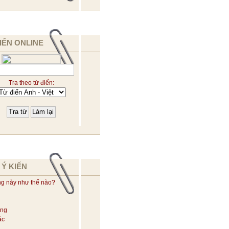
IỂN ONLINE
Tra theo từ điển:
 Ý KIẾN
ng này như thế nào?
ờng
ác