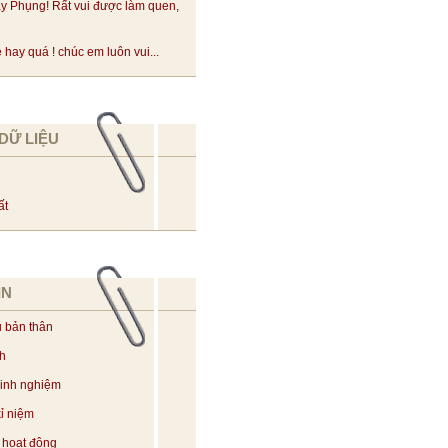
y Phụng! Rất vui được làm quen,
hay quá ! chúc em luôn vui...
DỮ LIỆU
ất
IN
u bản thân
ch
kinh nghiệm
ỉ niệm
 hoạt động