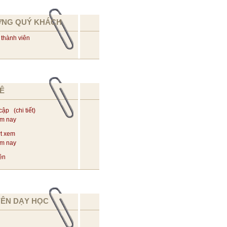
ỪNG QUÝ KHÁCH
 thành viên
Ê
 cập (
chi tiết
)
ôm nay
t xem
ôm nay
ên
YÊN DẠY HỌC