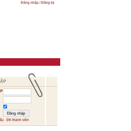
Đăng nhập / Đăng ký
HẬP
ập
hẩu
ĐK thành viên