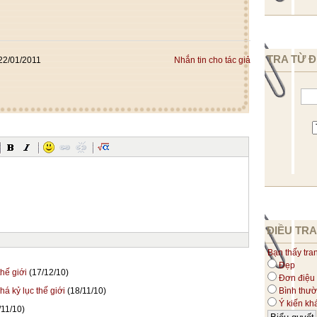
TRA TỪ Đ
22/01/2011
Nhắn tin cho tác giả
ĐIỀU TRA
Bạn thấy tra
Đẹp
hế giới
(17/12/10)
Đơn điệu
há kỷ lục thế giới
(18/11/10)
Bình thư
Ý kiến kh
/11/10)