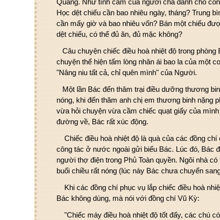
Quang. Như tình cảm của người cha dành cho con, â
Học dệt chiếu cần bao nhiêu ngày, tháng? Trung bì
cần mấy giờ và bao nhiêu vốn? Bán một chiếu đượ
dệt chiếu, có thể đủ ăn, đủ mặc không?
Câu chuyện chiếc điều hoà nhiệt độ trong phòng B
chuyện thể hiện tấm lòng nhân ái bao la của một 
"Nâng niu tất cả, chỉ quên mình" của Người.
Một lần Bác đến thăm trại điều dưỡng thương bin
nóng, khi đến thăm anh chị em thương binh nặng p
vừa hỏi chuyện vừa cầm chiếc quạt giấy của mình
đường về, Bác rất xúc động.
Chiếc điều hoà nhiệt độ là quà của các đồng chí
công tác ở nước ngoài gửi biếu Bác. Lúc đó, Bác đ
người thợ điện trong Phủ Toàn quyền. Ngôi nhà có t
buổi chiều rất nóng (lúc này Bác chưa chuyển san
Khi các đồng chí phục vụ lắp chiếc điều hoà nhiệ
Bác không dùng, mà nói với đồng chí Vũ Kỳ:
"Chiếc máy điều hoà nhiệt độ tốt đấy, các chú c