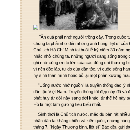
"Ăn quả phải nhớ người trồng cây. Trong cuộc t
chúng ta phải nhớ đến những anh hùng, liệt sĩ của 
Chủ tịch Hồ Chí Minh tại buổi lễ kỷ niệm 30 năm n
nhắc nhở chúng ta, những người đang sống trong 
ghi nhớ công ơn to lớn của các đồng chí thương bin
vì nền độc lập, tự do của dân tộc, vì cuộc sống h
hy sinh thân mình hoặc bỏ lại một phần xương máu
"Uống nước nhớ nguồn" là truyền thống đạo lý nh
dân tộc Việt Nam. Truyền thống tốt đẹp này đã và
phát huy từ đời này sang đời khác, từ thế hệ này 
Hồ là một tấm gương tiêu biểu nhất.
Sinh thời là Chủ tịch nước, mặc dù bận rất nhiều
nhân dân ta kháng chiến và kiến quốc, nhưng hàn
tháng 7, "Ngày Thương binh, liệt sĩ" Bác đều gửi t