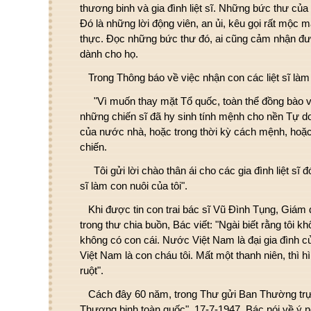
thương binh và gia đình liệt sĩ. Những bức thư của
Đó là những lời động viên, an ủi, kêu gọi rất mộc m
thực. Đọc những bức thư đó, ai cũng cảm nhận đ
dành cho họ.
Trong Thông báo về việc nhận con các liệt sĩ làm 
"Vì muốn thay mặt Tổ quốc, toàn thể đồng bào 
những chiến sĩ đã hy sinh tính mệnh cho nền Tự d
của nước nhà, hoặc trong thời kỳ cách mệnh, hoặc
chiến.
Tôi gửi lời chào thân ái cho các gia đình liệt sĩ đó
sĩ làm con nuôi của tôi".
Khi được tin con trai bác sĩ Vũ Đình Tụng, Giám 
trong thư chia buồn, Bác viết: "Ngài biết rằng tôi k
không có con cái. Nước Việt Nam là đại gia đình của
Việt Nam là con cháu tôi. Mất một thanh niên, thì h
ruột".
Cách đây 60 năm, trong Thư gửi Ban Thường trự
Thương binh toàn quốc", 17-7-1947, Bác nói về ý 