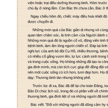
viện hoặc trại điều dưỡng thương binh. Hôm trước
chú ấy ở nóng lắm. Còn Bác thì chưa cần, Bác ở th
Ngay chiều hôm đó, chiếc máy điều hoà nhiệt độ
được chuyển đi.
Những món quà của Bác giản dị nhưng vô cùng qu
quan tâm chăm sóc, là tình cảm của Người dành c
Những món quà đó là nguồn cổ vũ, động viên tinh t
bệnh binh, làm ấm lòng người chiến sĩ. Đáp lại tình
nghị lực của anh bộ đội Cụ Hồ, nhiều thương, bệnh b
có nhiều cố gắng vươn lên, tự lực cánh sinh trong 
và trong cuộc sống. Họ không những đã tạo ra côn
gia đình mình, mà còn tích cực giúp đỡ đồng đội v
nên một cuộc sống có ích hơn, tươi đẹp hơn. Họ đ
dạy: Thương binh tàn nhưng không phế.
Trước lúc đi xa, Bác đã để lại cho toàn Đảng, to
Bản Di chúc lịch sử, trong đó có phần viết về chính
thương binh, gia đình liệt sĩ và những người đã kin
Bác viết: "Đối với những người đã dũng cảm hy