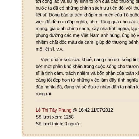
tới công lao và sự hy sinh to lớn của các thương bi
nước ta đã có những chính sách ưu tiên đối với th
liệt sĩ. Đồng bào ta trên khắp mọi miền của Tổ qu
việc để đền ơn đáp nghĩa, như: Tặng quà cho các g
mạng, gia đình chính sách, xây nhà tình nghĩa, lậ
phụng dưỡng các mẹ Việt Nam anh hùng, ủng hộ v
nhiễm chất độc màu da cam, giúp đỡ thương bệnh bin
mộ liệt sĩ, v.v..
Việc chăm sóc sức khoẻ, nâng cao đời sống tinh 
bớt một phần khó khăn trong cuộc sống cho thương 
sĩ là tình cảm, trách nhiệm và bổn phận của toàn xã
càng tốt đẹp hơn từ những việc làm đầy tình nghĩa
đáp nghĩa đã, đang và sẽ được nhân dân ta nhân l
rộng rãi.
Lê Thị Tây Phụng
@ 16:42 11/07/2012
Số lượt xem: 1258
Số lượt thích: 0 người