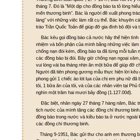
tháng 7. Đó là "Một dịp cho đồng bào ta tỏ lòng hiếu
mến thương binh". Bác là người đề xuất phong trà
làng" với những việc làm rất cụ thể. Bác khuyên cá
trào Trần Quốc Toản để giúp đỡ gia đình bộ đội và t
Bác kêu gọi đồng bào cả nước hãy thể hiện tình
nhiệm và bổn phận của mình bằng những việc làm th
chống nạn đói kém, đồng bào ta đã từng mỗi tuần 
các đồng bào bị đói. Bây giờ chống nạn ngoại xâm,
vui lòng vài ba tháng nhịn ăn một bữa để giúp đỡ c
Người đã tiên phong gương mẫu thực hiện lời kêu g
phong gửi 1 chiếc áo lót lụa của chị em phụ nữ đã b
tôi, 1 bữa ăn của tôi, và của các nhân viên tại Phủ 
nghìn một trăm hai mươi bảy đồng (1.127.00đ).
Đặc biệt, nhân ngày 27 tháng 7 hàng năm, Bác t
tịch nước của mình tặng các đồng chí thương bin
đồng bào trong nước và kiều bào ta ở nước ngoài k
các đồng chí thương binh.
Tháng 9-1951, Bác gửi thư cho anh em thương bin