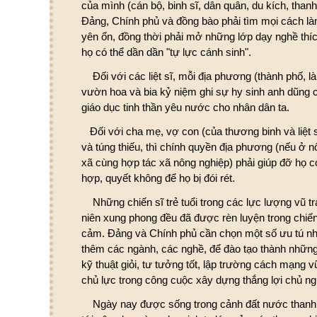
của mình (cán bộ, binh sĩ, dân quân, du kích, tha
Đảng, Chính phủ và đồng bào phải tìm mọi cách là
yên ổn, đồng thời phải mở những lớp dạy nghề thí
họ có thể dần dần "tự lực cánh sinh".
Đối với các liệt sĩ, mỗi địa phương (thành phố, l
vườn hoa và bia kỷ niệm ghi sự hy sinh anh dũng củ
giáo dục tinh thần yêu nước cho nhân dân ta.
Đối với cha mẹ, vợ con (của thương binh và liệt s
và túng thiếu, thì chính quyền địa phương (nếu ở n
xã cùng hợp tác xã nông nghiệp) phải giúp đỡ họ c
hợp, quyết không để họ bị đói rét.
Những chiến sĩ trẻ tuổi trong các lực lượng vũ t
niên xung phong đều đã được rèn luyện trong chiến
cảm. Đảng và Chính phủ cần chọn một số ưu tú nhấ
thêm các ngành, các nghề, để đào tạo thành nhữn
kỹ thuật giỏi, tư tưởng tốt, lập trường cách mạng 
chủ lực trong công cuộc xây dựng thắng lợi chủ ng
Ngày nay được sống trong cảnh đất nước thanh 