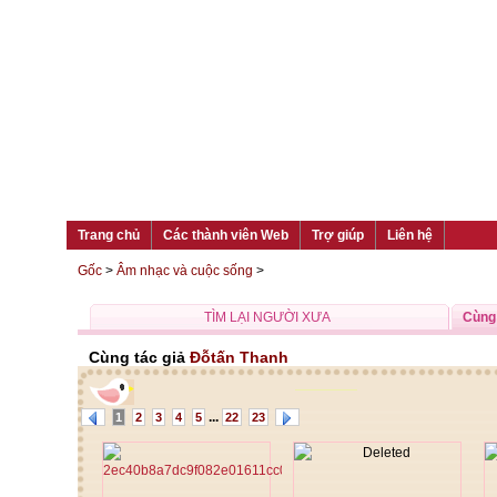
Trang chủ
Các thành viên Web
Trợ giúp
Liên hệ
Gốc
>
Âm nhạc và cuộc sống
>
TÌM LẠI NGƯỜI XƯA
Cùng 
Cùng tác giả
Đỗtấn Thanh
...
1
2
3
4
5
22
23