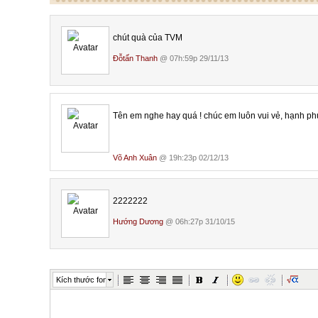
chút quà của TVM
Đỗtấn Thanh
@ 07h:59p 29/11/13
Tên em nghe hay quá ! chúc em luôn vui vẻ, hạnh ph
Võ Anh Xuân
@ 19h:23p 02/12/13
2222222
Hướng Dương
@ 06h:27p 31/10/15
Kích thước font