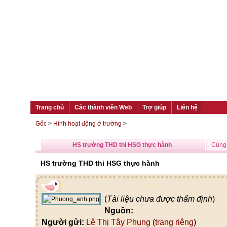
Trang chủ
Các thành viên Web
Trợ giúp
Liên hệ
Gốc
>
Hình hoạt động ở trường
>
HS trường THD thi HSG thực hành
Cùng 
HS trường THD thi HSG thực hành
(
Tài liệu chưa được thẩm định
)
Nguồn:
Người gửi:
Lê Thị Tây Phụng
(
trang riêng
)