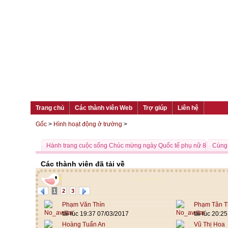
Trang chủ
Các thành viên Web
Trợ giúp
Liên hệ
Gốc
>
Hình hoạt động ở trường
>
Hành trang cuộc sống Chúc mừng ngày Quốc tế phụ nữ 8-3!
Cùng 
Các thành viên đã tải về
1
2
3
Phạm Văn Thìn
Phạm Tân T
tải lúc 19:37 07/03/2017
tải lúc 20:2
Hoàng Tuấn An
Vũ Thị Hoa