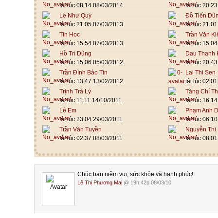
tải lúc 08:14 08/03/2014
tải lúc 20:2
Lê Như Quý
Đỗ Tiến Dũ
tải lúc 21:05 07/03/2013
tải lúc 21:0
Tin Hoc
Trần Văn K
tải lúc 15:54 07/03/2013
tải lúc 15:0
Hồ Trí Dũng
Dau Thanh 
tải lúc 15:06 05/03/2012
tải lúc 20:4
Trần Đình Bảo Tín
Lai Thi Sen
tải lúc 13:47 13/02/2012
tải lúc 02:0
Trịnh Trà Lý
Tăng Chí T
tải lúc 11:11 14/10/2011
tải lúc 16:1
Lê Em
Phạm Anh 
tải lúc 23:04 29/03/2011
tải lúc 06:1
Trần Văn Tuyền
Nguyễn Thị
tải lúc 02:37 08/03/2011
tải lúc 08:0
Chúc bạn niềm vui, sức khỏe và hạnh phúc!
Lê Thị Phương Mai
@ 19h:42p 08/03/10