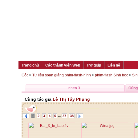
Trang chủ
Các thành viên Web
Trợ giúp
Liên hệ
Gốc
>
Tư liệu soạn giảng phim-flash-hình
>
phim-flash Sinh học
>
Sin
nhen 3
Cùng 
Cùng tác giả
Lê Thị Tây Phụng
...
1
2
3
4
5
37
38