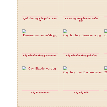
Quá trình nguyên phân - sinh
Bài ca người giáo viên nhân
9
dân
cây bắt côn trùng (Droserabu
cây bắt côn trùng (hổ bãy)
cây Bladderwor
cây bãy ruồi