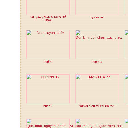
bài giảng Sinh 8- bài 3: TẾ
ty cua tui
BÀO
nhẽn
nhen 3
nhen 1
Win di sieu thi voi Ba me.