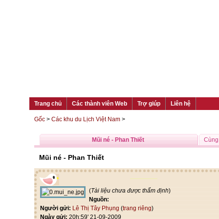
Trang chủ
Các thành viên Web
Trợ giúp
Liên hệ
Gốc
>
Các khu du Lịch Việt Nam
>
Mũi né - Phan Thiết
Cùng 
Mũi né - Phan Thiết
(
Tài liệu chưa được thẩm định
)
Nguồn:
Người gửi:
Lê Thị Tây Phụng
(
trang riêng
)
Ngày gửi:
20h:59' 21-09-2009