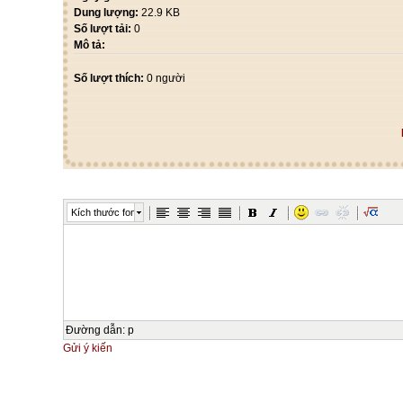
Dung lượng:
22.9 KB
Số lượt tải:
0
Mô tả:
Số lượt thích:
0 người
Kích thước font
Đường dẫn
:
p
Gửi ý kiến