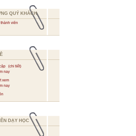
ỪNG QUÝ KHÁCH
 thành viên
Ê
 cập (
chi tiết
)
ôm nay
t xem
ôm nay
ên
YÊN DẠY HỌC