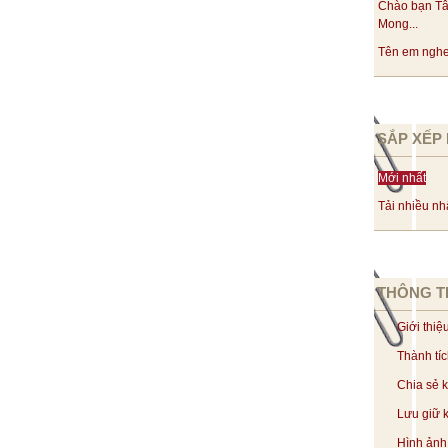
Chào bạn Tâ
Mong...
Tên em nghe 
SẮP XẾP 
Mới nhất
Tải nhiều nh
THÔNG T
Giới thiệ
Thành tí
Chia sẻ 
Lưu giữ k
Hình ảnh