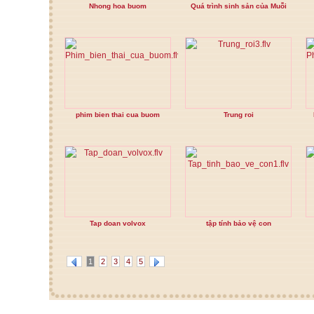
Nhong hoa buom
Quá trình sinh sản của Muỗi
phim bien thai cua buom
Trung roi
Tap doan volvox
tập tính bảo vệ con
1
2
3
4
5