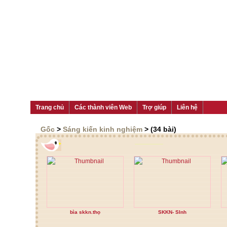
Trang chủ
Các thành viên Web
Trợ giúp
Liên hệ
Gốc
>
Sáng kiến kinh nghiệm
> (34 bài)
bìa skkn.thọ
SKKN- SInh