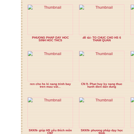
PHUONG PHAP DAY HOC
đề tài- TO CHUC CHO HS 6
SINH HOC THCS
THAM QUAN
ren cho hs ki nang trinh bay
CN 9- Phat huy ky nang thuc
tren mau vat...
hanh dien dan dung
SKKN- giúp HS yêu thích môn
SKKN- phương pháp dạy học
CN7
SInh