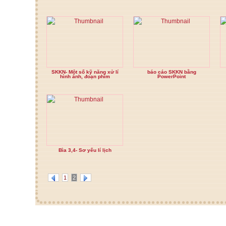
SKKN- Một số kỹ năng xử lí
báo cáo SKKN bằng
hình ảnh, đoạn phim
PowerPoint
Bìa 3,4- Sơ yếu lí lịch
1
2