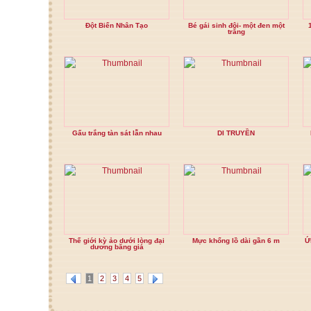
Đột Biến Nhân Tạo
Bé gái sinh đôi- một đen một
trắng
Gấu trắng tàn sát lẫn nhau
DI TRUYỀN
Thế giới kỳ ảo dưới lòng đại
Mực khổng lồ dài gần 6 m
Ứ
dương băng giá
1
2
3
4
5