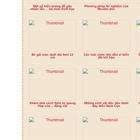
Một số hiện tượng dễ gây
Phương pháp thí nghiệm của
nhầm lẫn ... bộ môn Sinh học
Mendel.doc
Bé gái mọc đuôi dài hơn 12
Các loài chim nhỏ dần vì biến
cm
đổi khí hậu
Khám phá cách thức tự quang
Những sinh vật độc đáo dưới
hợp của... động vật
đáy biển Nam Cực